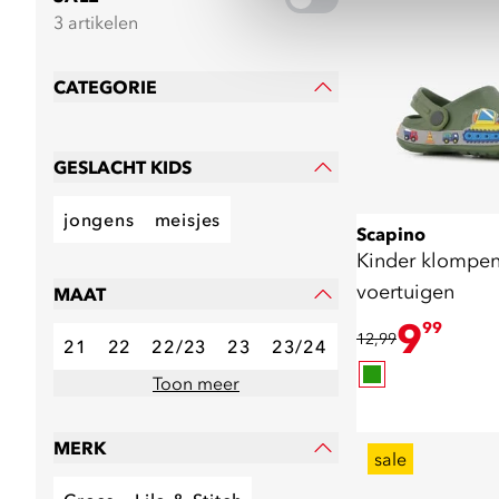
3 artikelen
CATEGORIE
GESLACHT KIDS
jongens
meisjes
Scapino
Kinder klompe
voertuigen
MAAT
9
99
12,99
21
22
22/23
23
23/24
Toon meer
MERK
sale