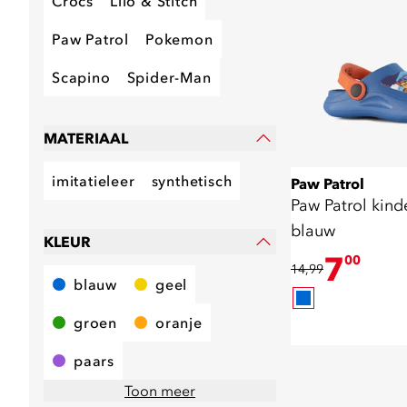
Crocs
Lilo & Stitch
Paw Patrol
Pokemon
Scapino
Spider-Man
MATERIAAL
imitatieleer
synthetisch
Paw Patrol
Paw Patrol kin
blauw
KLEUR
7
00
14,99
blauw
geel
groen
oranje
paars
Toon meer