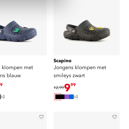
Scapino
 klompen met
Jongens klompen met
ns blauw
smileys zwart
9
9
99
12,99
+2
+2