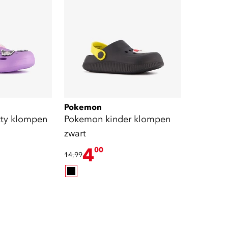
Pokemon
tty klompen
Pokemon kinder klompen
zwart
4
00
14,99