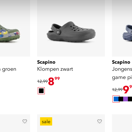
Scapino
Scapino
n groen
Klompen zwart
Jongens
game pi
8
99
12,99
9
9
12,99
sale