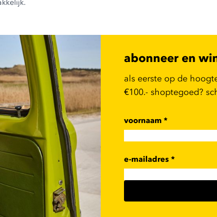
kkelijk.
abonneer en wi
als eerste op de hoogt
€100.- shoptegoed? schr
voornaam
*
e-mailadres
*