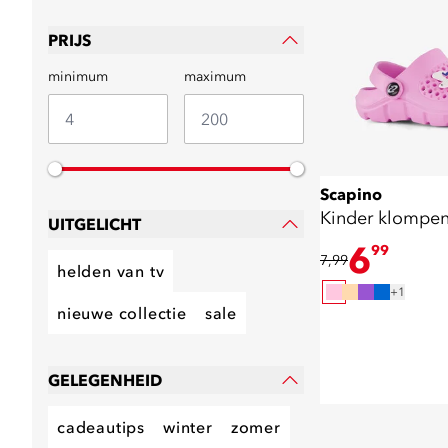
PRIJS
minimum
maximum
Scapino
Kinder klompen
UITGELICHT
6
99
7,99
helden van tv
+1
nieuwe collectie
sale
GELEGENHEID
cadeautips
winter
zomer