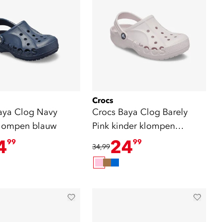
Crocs
aya Clog Navy
Crocs Baya Clog Barely
klompen blauw
Pink kinder klompen
lichtroze
4
24
99
99
34,99