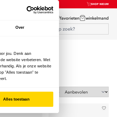
SHOP NIEUW
mijn account
favorieten
winkelmand
Over
oor jou. Denk aan
 de website verbeteren. Met
rhandig. Als je onze website
op "Alles toestaan" te
ert.
Sorteer op
Alles toestaan