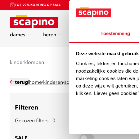
TOT 70% KORTING OP SALE
Home
Toestemming
dames
heren
kinderen
sport
Deze website maakt gebruik
kinderklompen
Cookies, lekker en functione
noodzakelijke cookies die d
marketing cookies laten we jo
terug
home
kinderen
schoenen
klompen
/
/
/
op deze wijze wilt gebruiken,
klikken. Liever geen cookies
Filteren
19
producten
Gekozen filters - 0
SALE