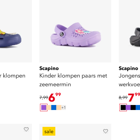
Scapino
Scapino
r klompen
Kinder klompen paars met
Jongens
zeemeermin
werkvoe
6
7
99
9
7,99
8,99
+1
sale