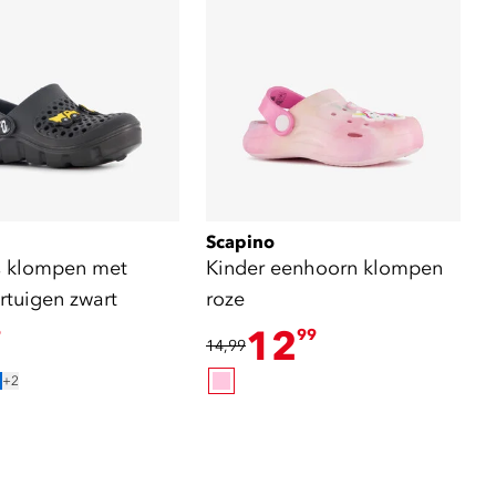
Scapino
 klompen met
Kinder eenhoorn klompen
rtuigen zwart
roze
12
9
99
14,99
+2