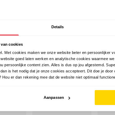
SALE: LAATSTE KANS!
Details
outdoor
zomer
merken
folder
sale
 van cookies
el. Met cookies maken we onze website beter en persoonlijker v
e website goed laten werken en analytische cookies waarmee we
u persoonlijke content zien. Alles is dus op jou afgestemd. Supe
 dan is het nodig dat je onze cookies accepteert. Dit doe je door 
? Hou er dan rekening mee dat de website niet optimaal functione
Aanpassen