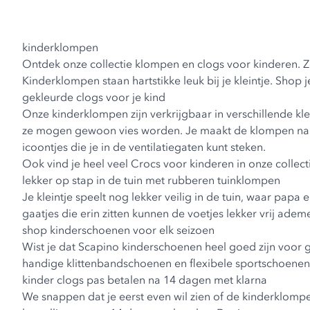
kinderklompen
Ontdek onze collectie klompen en clogs voor kinderen. Zo 
Kinderklompen staan hartstikke leuk bij je kleintje. Shop j
gekleurde clogs voor je kind
Onze kinderklompen zijn verkrijgbaar in verschillende kleu
ze mogen gewoon vies worden. Je maakt de klompen namel
icoontjes die je in de ventilatiegaten kunt steken.
Ook vind je heel veel
Crocs voor kinderen
in onze collecti
lekker op stap in de tuin met rubberen tuinklompen
Je kleintje speelt nog lekker veilig in de tuin, waar p
gaatjes die erin zitten kunnen de voetjes lekker vrij ad
shop kinderschoenen voor elk seizoen
Wist je dat Scapino
kinderschoenen
heel goed zijn voor 
handige
klittenbandschoenen
en flexibele
sportschoenen
kinder clogs pas betalen na 14 dagen met klarna
We snappen dat je eerst even wil zien of de kinderklomp