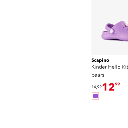
Scapino
Kinder Hello Ki
paars
12
99
14,99