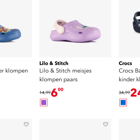
Lilo & Stitch
Crocs
der klompen
Lilo & Stitch meisjes
Crocs B
klompen paars
kinder 
6
2
00
14,99
34,99