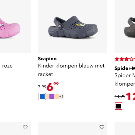
Scapino
 roze
Kinder klompen blauw met
Spider-
racket
Spider-
6
klompen
99
7,99
1
14,99
+1