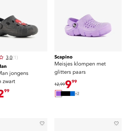
Scapino
3,0
(1)
Meisjes klompen met
Man
glitters paars
Man jongens
 zwart
9
99
12,99
2
99
+2