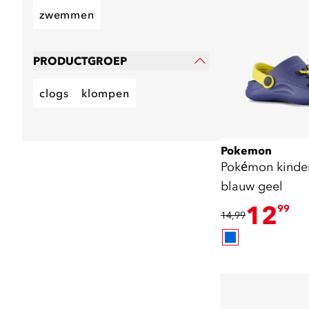
zwemmen
PRODUCTGROEP
clogs
klompen
Pokemon
Pokémon kinde
blauw geel
12
99
14,99