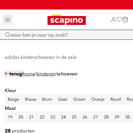
SALE: LAATSTE KANS!
TOT 70% KORTING OP SALE
SHOP NIEUW
Home
adidas kinderschoenen in de sale
terug
home
kinderen
schoenen
/
/
Kleur
Beige
Blauw
Bruin
Geel
Groen
Oranje
Rood
Ro
Maat
19
20
21
22
23
24
25
26
27
28
29
30
28
producten