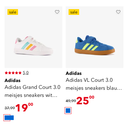
sale
sale
5,0
Adidas
Adidas VL Court 3.0
Adidas
Adidas Grand Court 3.0
meisjes sneakers blauw
meisjes sneakers wit
groen
25
00
49,99
roze
19
00
37,99