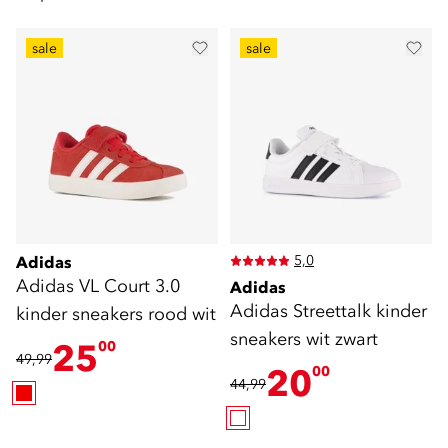
sale
sale
5,0
Adidas
Adidas VL Court 3.0
Adidas
Adidas Streettalk kinder
kinder sneakers rood wit
sneakers wit zwart
25
00
49,99
20
00
44,99