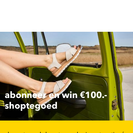
abonneer en win €100.-
shoptegoed