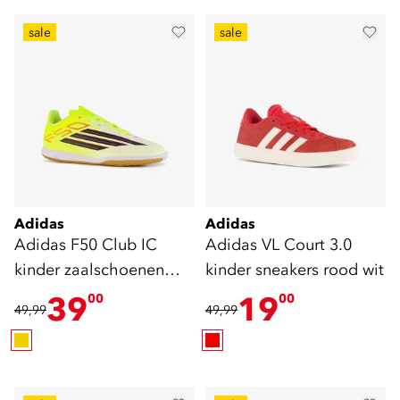
sale
sale
Adidas
Adidas
Adidas F50 Club IC
Adidas VL Court 3.0
kinder zaalschoenen
kinder sneakers rood wit
geel
39
19
00
00
49,99
49,99