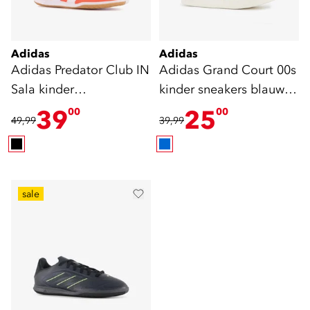
Adidas
Adidas
Adidas Predator Club IN
Adidas Grand Court 00s
Sala kinder
kinder sneakers blauw
zaalvoetbalschoenen
wit
39
25
00
00
49,99
39,99
oranje
sale