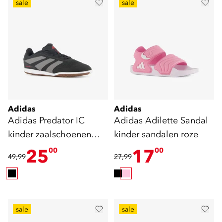
sale
sale
Adidas
Adidas
Adidas Predator IC
Adidas Adilette Sandal
kinder zaalschoenen
kinder sandalen roze
zwart
25
17
00
00
49,99
27,99
sale
sale