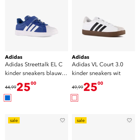
Adidas
Adidas
Adidas Streettalk EL C
Adidas VL Court 3.0
kinder sneakers blauw
kinder sneakers wit
wit
25
25
00
00
44,99
49,99
sale
sale