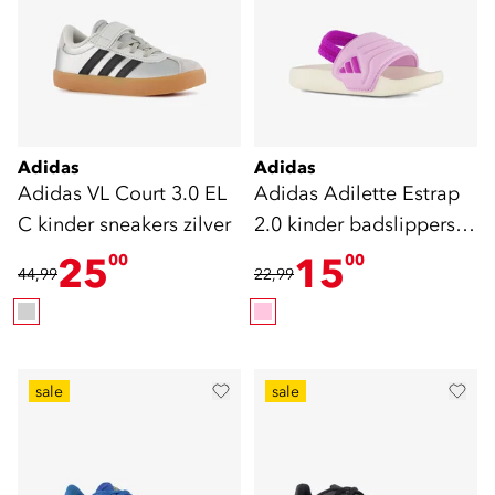
Adidas
Adidas
Adidas VL Court 3.0 EL
Adidas Adilette Estrap
C kinder sneakers zilver
2.0 kinder badslippers
lila
25
15
00
00
44,99
22,99
sale
sale