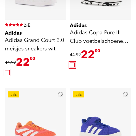
5,0
Adidas
Adidas Copa Pure III
Adidas
Adidas Grand Court 2.0
Club voetbalschoenen
meisjes sneakers wit
FG
22
00
44,99
22
00
44,99
sale
sale