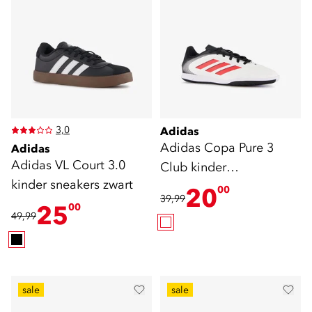
3,0
Adidas
Adidas Copa Pure 3
Adidas
Adidas VL Court 3.0
Club kinder
kinder sneakers zwart
zaalschoenen wit
20
00
39,99
25
00
49,99
sale
sale