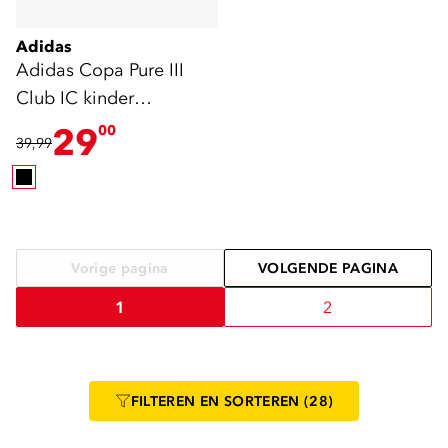
Adidas
Adidas Copa Pure III
Club IC kinder
zaalschoenen zwart
29
00
39,99
Vorige pagina
VOLGENDE PAGINA
1
2
FILTEREN
EN SORTEREN
(28)