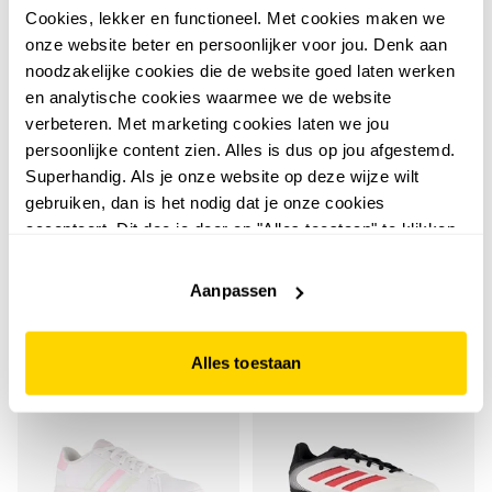
Cookies, lekker en functioneel. Met cookies maken we
onze website beter en persoonlijker voor jou. Denk aan
noodzakelijke cookies die de website goed laten werken
en analytische cookies waarmee we de website
verbeteren. Met marketing cookies laten we jou
Adidas
Adidas
Adidas Grand Court 00s
Adidas Predator Club
persoonlijke content zien. Alles is dus op jou afgestemd.
Superhandig. Als je onze website op deze wijze wilt
EL C meisjes sneakers
MG kinder
gebruiken, dan is het nodig dat je onze cookies
roze
voetbalschoenen
29
25
00
00
accepteert. Dit doe je door op "Alles toestaan" te klikken.
44,99
49,99
Liever geen cookies? Hou er dan rekening mee dat de
website niet optimaal functioneert.
Aanpassen
sale
sale
Alles toestaan