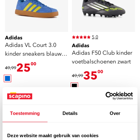
5,0
Adidas
Adidas VL Court 3.0
Adidas
Adidas F50 Club kinder
kinder sneakers blauw
voetbalschoenen zwart
geel
25
00
49,99
35
00
49,99
sale
sale
Toestemming
Details
Over
Deze website maakt gebruik van cookies