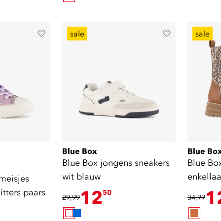
sale
sale
Blue Box
Blue Bo
)
Blue Box jongens sneakers
Blue Bo
wit blauw
enkellaa
meisjes
luipaar
itters paars
12
1
50
29,99
34,99