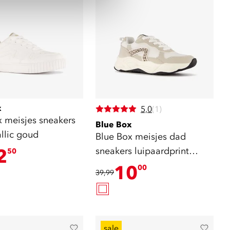
x
5,0
(1)
x meisjes sneakers
Blue Box
llic goud
Blue Box meisjes dad
2
sneakers luipaardprint
50
beige
10
00
39,99
sale