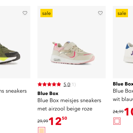
sale
sale
Blue Bo
5,0
(1)
ns sneakers
Blue Bo
Blue Box
wit bla
Blue Box meisjes sneakers
met airzool beige roze
1
24,99
12
50
29,99