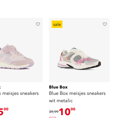
sale
x
Blue Box
x meisjes sneakers
Blue Box meisjes sneakers
wit metalic
5
10
00
00
39,99