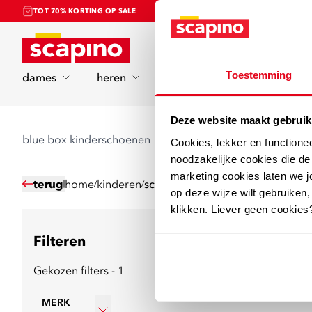
TOT 70% KORTING OP SALE
Home
Toestemming
dames
heren
kinderen
sport
Deze website maakt gebruik
blue box kinderschoenen
Cookies, lekker en functione
noodzakelijke cookies die d
marketing cookies laten we jo
terug
home
kinderen
schoenen
/
/
op deze wijze wilt gebruiken,
klikken. Liever geen cookies
Filteren
365
producten
Gekozen filters - 1
sale
MERK