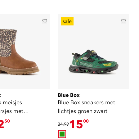
sale
x
Blue Box
x meisjes
Blue Box sneakers met
rsjes met
lichtjes groen zwart
dprint cognac
2
15
50
00
34,99