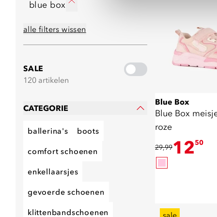
blue box
alle filters wissen
SALE
120 artikelen
Blue Box
CATEGORIE
Blue Box meisj
roze
ballerina's
boots
12
50
29,99
comfort schoenen
enkellaarsjes
gevoerde schoenen
klittenbandschoenen
sale