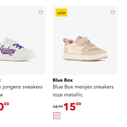
sale
x
Blue Box
x jongens sneakers
Blue Box meisjes sneakers
uw
roze metallic
0
15
00
00
34,99