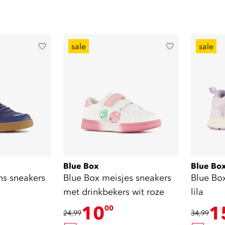
sale
sale
Blue Box
Blue Bo
ns sneakers
Blue Box meisjes sneakers
Blue Bo
met drinkbekers wit roze
lila
10
1
00
24,99
34,99