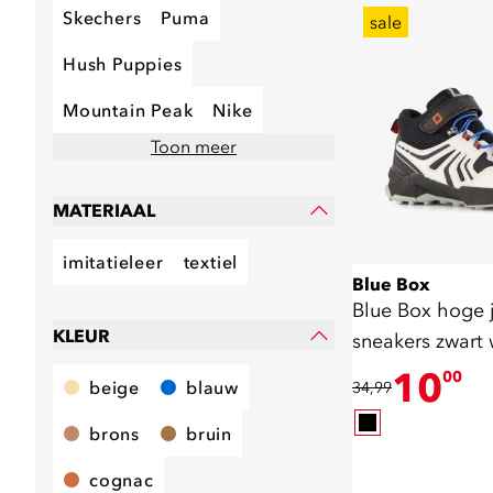
Skechers
Puma
sale
Hush Puppies
Mountain Peak
Nike
Toon meer
MATERIAAL
imitatieleer
textiel
Blue Box
Blue Box hoge 
KLEUR
sneakers zwart 
10
00
beige
blauw
34,99
brons
bruin
cognac