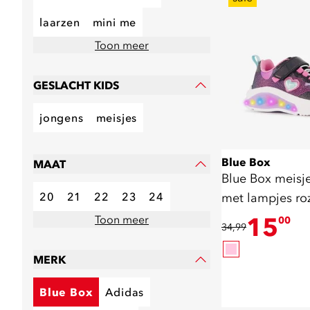
laarzen
mini me
Toon meer
GESLACHT KIDS
jongens
meisjes
Blue Box
MAAT
Blue Box meisj
20
21
22
23
24
met lampjes ro
15
Toon meer
00
34,99
MERK
Blue Box
Adidas