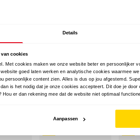
SALE: LAATSTE KANS!
Details
outdoor
zomer
merken
folder
sale
 van cookies
el. Met cookies maken we onze website beter en persoonlijker v
e website goed laten werken en analytische cookies waarmee we
u persoonlijke content zien. Alles is dus op jou afgestemd. Supe
 dan is het nodig dat je onze cookies accepteert. Dit doe je door 
? Hou er dan rekening mee dat de website niet optimaal functione
Aanpassen
sale
sale