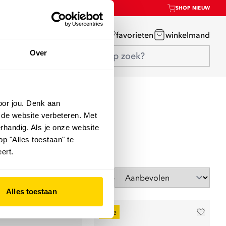
SHOP NIEUW
mijn account
favorieten
winkelmand
Over
oor jou. Denk aan
 de website verbeteren. Met
rhandig. Als je onze website
op "Alles toestaan" te
ert.
Sorteer op
Alles toestaan
sale