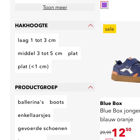
Toon meer
HAKHOOGTE
sale
laag 1 tot 3 cm
middel 3 tot 5 cm
plat
plat (<1 cm)
PRODUCTGROEP
ballerina's
boots
Blue Box
Blue Box jonge
enkellaarsjes
blauw oranje
gevoerde schoenen
12
50
29,99