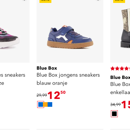
Blue Box
es sneakers
Blue Box jongens sneakers
Blue Bo
ze
blauw oranje
Blue Bo
12
enkellaa
50
29,99
luipaard
1
34,99