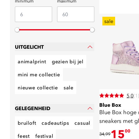
minimum
maximum
sale
UITGELICHT
animalprint
gezien bij jel
mini me collectie
nieuwe collectie
sale
5,0
(1
Blue Box
GELEGENHEID
Blue Box hoge 
sneakers met gl
bruiloft
cadeautips
casual
15
00
34,99
feest
festival