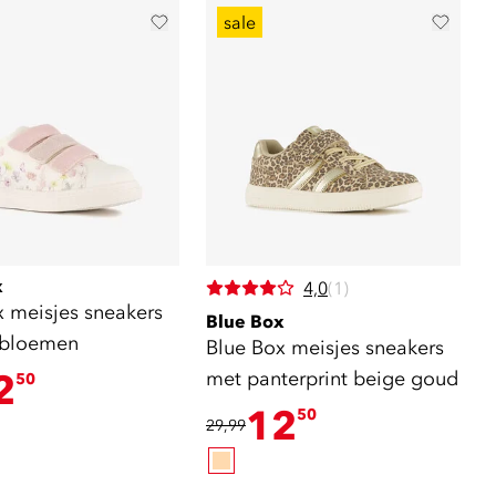
sale
x
4,0
(1)
x meisjes sneakers
Blue Box
 bloemen
Blue Box meisjes sneakers
2
met panterprint beige goud
50
12
50
29,99