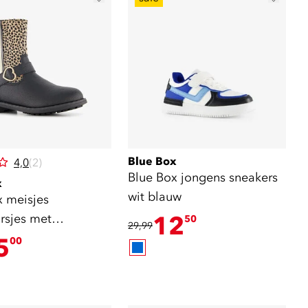
Blue Box
4,0
(2)
Blue Box jongens sneakers
x
wit blauw
x meisjes
rsjes met
12
50
29,99
print zwart
5
00