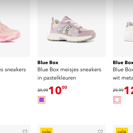
Blue Box
Blue Bo
es sneakers
Blue Box meisjes sneakers
Blue Bo
in pastelkleuren
wit meta
10
1
00
39,99
29,99
sale
sale