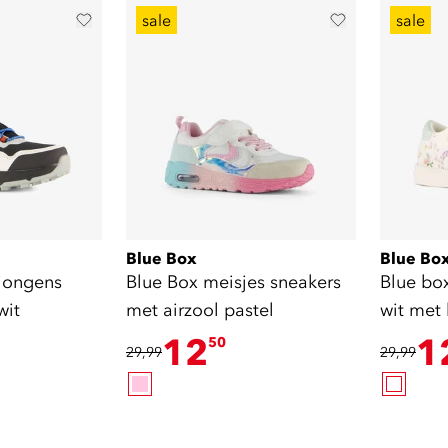
sale
sale
Blue Box
Blue Bo
jongens
Blue Box meisjes sneakers
Blue bo
wit
met airzool pastel
wit met
12
1
50
29,99
29,99