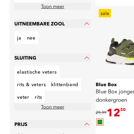
Toon meer
sale
UITNEEMBARE ZOOL
ja
nee
SLUITING
elastische veters
rits & veters
klittenband
Blue Box
Blue Box jonge
veter
rits
donkergroen
Toon meer
12
50
29,99
PRIJS