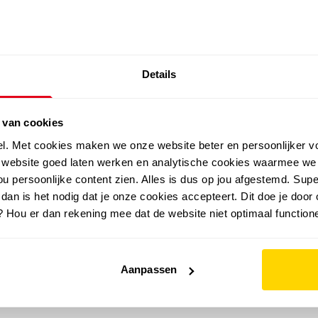
SALE: LAATSTE KANS!
Details
outdoor
zomer
merken
folder
sale
 van cookies
el. Met cookies maken we onze website beter en persoonlijker v
e website goed laten werken en analytische cookies waarmee we
u persoonlijke content zien. Alles is dus op jou afgestemd. Supe
 dan is het nodig dat je onze cookies accepteert. Dit doe je door 
? Hou er dan rekening mee dat de website niet optimaal functione
Aanpassen