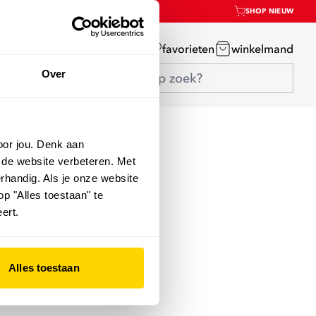
SHOP NIEUW
mijn account
favorieten
winkelmand
Over
oor jou. Denk aan
 de website verbeteren. Met
rhandig. Als je onze website
op "Alles toestaan" te
ert.
Alles toestaan