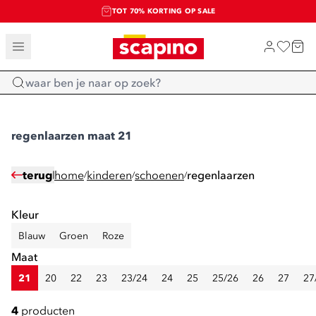
TOT 70% KORTING OP SALE
SALE: LAATSTE KANS!
SHOP NIEUW
Home
regenlaarzen maat 21
terug
home
kinderen
schoenen
regenlaarzen
/
/
/
Kleur
Blauw
Groen
Roze
Maat
21
20
22
23
23/24
24
25
25/26
26
27
27
4
producten