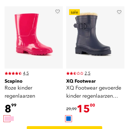
sale
4,5
2,5
Scapino
XQ Footwear
Roze kinder
XQ Footwear gevoerde
regenlaarzen
kinder regenlaarzen
blauw
8
15
99
00
29,99