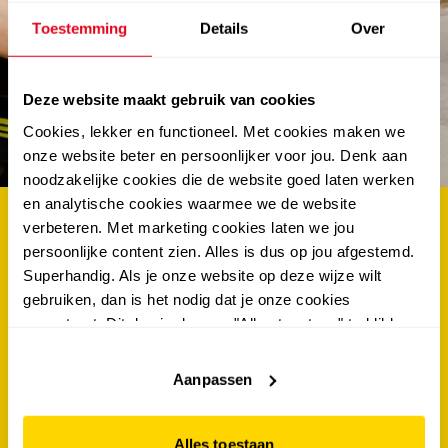
Toestemming
Details
Over
abonneer en win €100.-
Deze website maakt gebruik van cookies
shoptegoed
Cookies, lekker en functioneel. Met cookies maken we
onze website beter en persoonlijker voor jou. Denk aan
noodzakelijke cookies die de website goed laten werken
en analytische cookies waarmee we de website
verbeteren. Met marketing cookies laten we jou
als eerste op de hoogte van de nieuwste acties én
persoonlijke content zien. Alles is dus op jou afgestemd.
kans maken op €100.- shoptegoed? schrijf je dan
Superhandig. Als je onze website op deze wijze wilt
nu in voor de scapino nieuwsbrief!
gebruiken, dan is het nodig dat je onze cookies
accepteert. Dit doe je door op "Alles toestaan" te klikken.
voornaam
*
Liever geen cookies? Hou er dan rekening mee dat de
website niet optimaal functioneert.
Aanpassen
tussenvoegsel
Alles toestaan