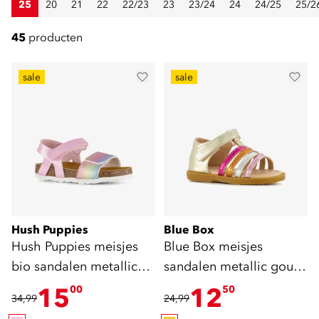
25
20
21
22
22/23
23
23/24
24
24/25
25/2
45
producten
sale
sale
Hush Puppies
Blue Box
Hush Puppies meisjes
Blue Box meisjes
bio sandalen metallic
sandalen metallic goud
roze
roze
15
12
00
50
34,99
24,99