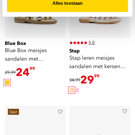
Alles toestaan
5,0
Blue Box
Blue Box meisjes
Stap
Stap leren meisjes
sandalen met
sandalen met kersen
dierenprint goud
24
99
29,99
beige roze
29
99
34,99
leer