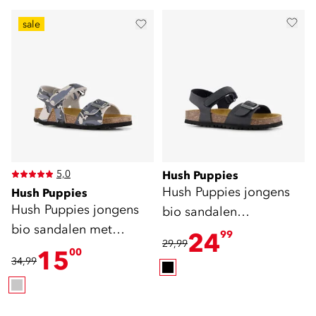
sale
5,0
Hush Puppies
Hush Puppies jongens
Hush Puppies
Hush Puppies jongens
bio sandalen
bio sandalen met
donkerblauw
24
99
29,99
camouflageprint grijs
15
00
34,99