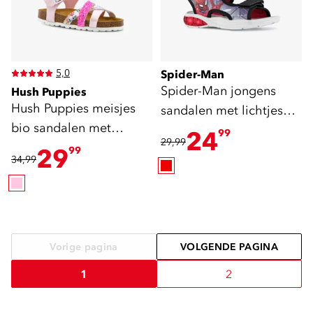
5,0
Spider-Man
Spider-Man jongens
Hush Puppies
Hush Puppies meisjes
sandalen met lichtjes
bio sandalen met
zwart rood
24
99
29,99
glitters roze
29
99
34,99
Vorige pagina
VOLGENDE PAGINA
1
2