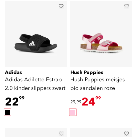
Adidas
Hush Puppies
Adidas Adilette Estrap
Hush Puppies meisjes
2.0 kinder slippers zwart
bio sandalen roze
22
24
99
99
29,99