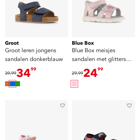
Groot
Blue Box
Groot leren jongens
Blue Box meisjes
sandalen donkerblauw
sandalen met glitters
roze
34
24
99
99
39,99
29,99