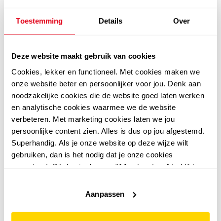
Toestemming
Details
Over
Deze website maakt gebruik van cookies
Cookies, lekker en functioneel. Met cookies maken we
onze website beter en persoonlijker voor jou. Denk aan
Puma
Blue Box
noodzakelijke cookies die de website goed laten werken
Puma Fun Racer kinder
Blue Box unicorn
en analytische cookies waarmee we de website
sandalen blauw
sandalen met lichtjes
verbeteren. Met marketing cookies laten we jou
lila
24
24
99
99
persoonlijke content zien. Alles is dus op jou afgestemd.
29,99
Superhandig. Als je onze website op deze wijze wilt
gebruiken, dan is het nodig dat je onze cookies
accepteert. Dit doe je door op "Alles toestaan" te klikken.
Liever geen cookies? Hou er dan rekening mee dat de
leer
website niet optimaal functioneert.
Aanpassen