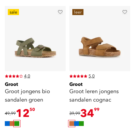
sale
leer
4,0
5,0
Groot
Groot
Groot jongens bio
Groot leren jongens
sandalen groen
sandalen cognac
12
34
50
99
49,99
39,99