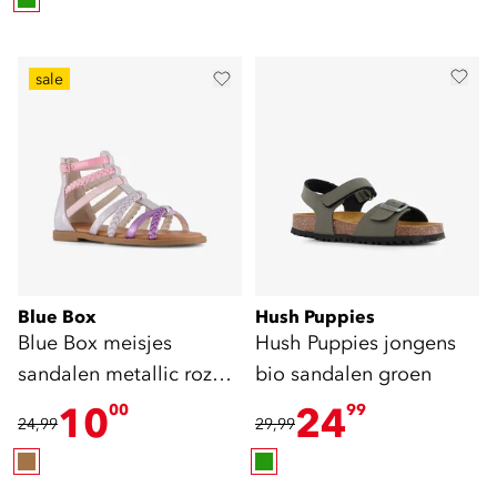
sale
Blue Box
Hush Puppies
Blue Box meisjes
Hush Puppies jongens
sandalen metallic roze
bio sandalen groen
paars
10
24
00
99
24,99
29,99