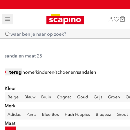
SALE: LAATSTE KANS!
TOT 70% KORTING OP SALE
SHOP NIEUW
Home
sandalen maat 25
terug
home
kinderen
schoenen
sandalen
/
/
/
Kleur
Beige
Blauw
Bruin
Cognac
Goud
Grijs
Groen
Or
Merk
Adidas
Puma
Blue Box
Hush Puppies
Braqeez
Groot
Maat