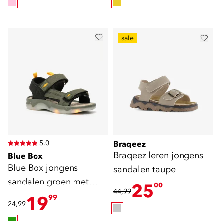
sale
5,0
Braqeez
Braqeez leren jongens
Blue Box
Blue Box jongens
sandalen taupe
sandalen groen met
25
00
44,99
lichtjes
19
99
24,99