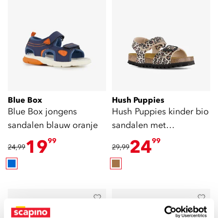
Blue Box
Hush Puppies
Blue Box jongens
Hush Puppies kinder bio
sandalen blauw oranje
sandalen met
panterprint
19
24
99
99
24,99
29,99