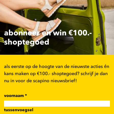
abonneer en win €100.-
shoptegoed
als eerste op de hoogte van de nieuwste acties én
kans maken op €100.- shoptegoed? schrijf je dan
nu in voor de scapino nieuwsbrief!
voornaam
*
tussenvoegsel