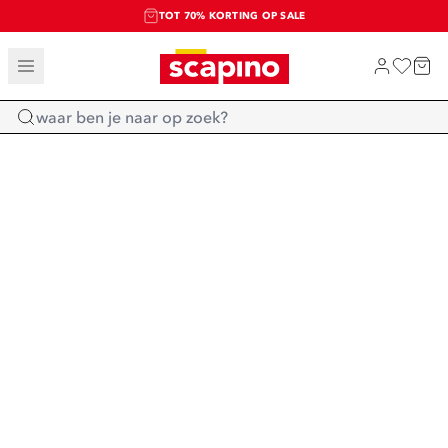
TOT 70% KORTING OP SALE
SALE: LAATSTE KANS!
SHOP NIEUW
Home