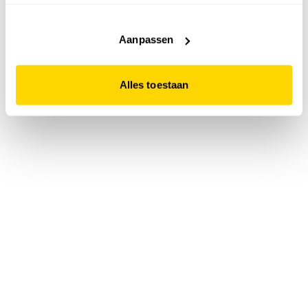
accepteert. Dit doe je door op "Alles toestaan" te klikken.
Liever geen cookies? Hou er dan rekening mee dat de
website niet optimaal functioneert.
Aanpassen
Alles toestaan