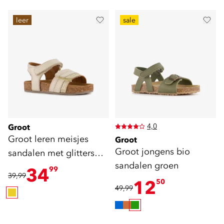
leer
sale
4,0
Groot
Groot leren meisjes
Groot
Groot jongens bio
sandalen met glitters
sandalen groen
goud beige
34
99
39,99
12
50
49,99