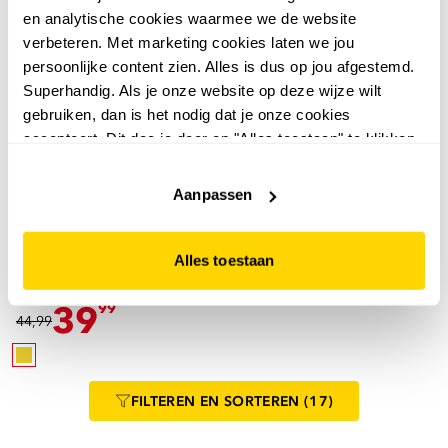
en analytische cookies waarmee we de website
verbeteren. Met marketing cookies laten we jou
persoonlijke content zien. Alles is dus op jou afgestemd.
Superhandig. Als je onze website op deze wijze wilt
gebruiken, dan is het nodig dat je onze cookies
accepteert. Dit doe je door op "Alles toestaan" te klikken.
Liever geen cookies? Hou er dan rekening mee dat de
website niet optimaal functioneert.
Aanpassen
1,0
Groot
Groot leren meisjes
Alles toestaan
sandalen champagne
goud
39
99
44,99
FILTEREN
EN SORTEREN
(17)