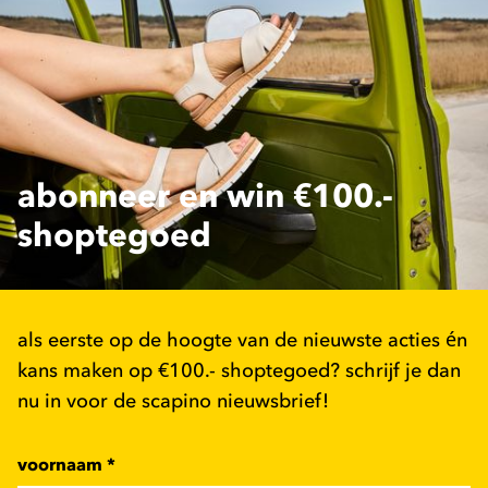
abonneer en win €100.-
shoptegoed
als eerste op de hoogte van de nieuwste acties én
kans maken op €100.- shoptegoed? schrijf je dan
nu in voor de scapino nieuwsbrief!
voornaam
*