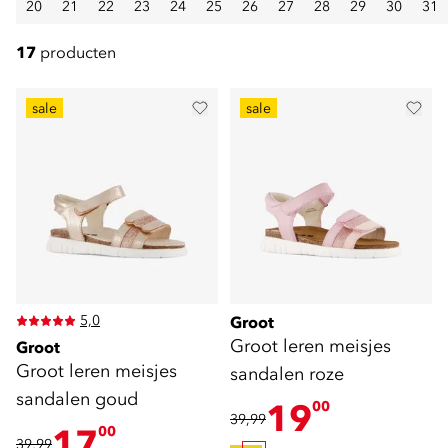
20
21
22
23
24
25
26
27
28
29
30
31
17
producten
sale
sale
5,0
Groot
Groot leren meisjes
Groot
Groot leren meisjes
sandalen roze
sandalen goud
19
00
39,99
17
00
39,99