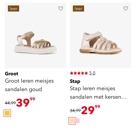
leer
leer
5,0
Groot
Groot leren meisjes
Stap
Stap leren meisjes
sandalen goud
sandalen met kersen
39
99
44,99
beige roze
29
99
34,99