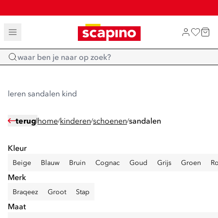
SALE: LAATSTE KANS!
TOT 70% KORTING OP SALE
SHOP NIEUW
Home
leren sandalen kind
terug
home
kinderen
schoenen
sandalen
/
/
/
Kleur
Beige
Blauw
Bruin
Cognac
Goud
Grijs
Groen
R
Merk
Braqeez
Groot
Stap
Maat