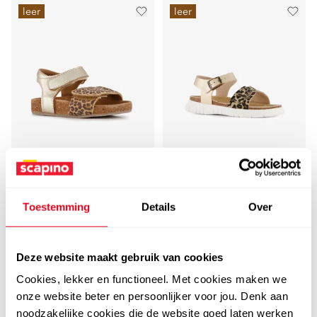
leer
leer
Groot
Braqeez
Groot leren meisjes
Braqeez leren meisjes
sandalen met
sandalen panterprint
Toestemming
Details
Over
panterprint goud
goud
34
39
99
99
39,99
44,99
Deze website maakt gebruik van cookies
Cookies, lekker en functioneel. Met cookies maken we
onze website beter en persoonlijker voor jou. Denk aan
leer
noodzakelijke cookies die de website goed laten werken