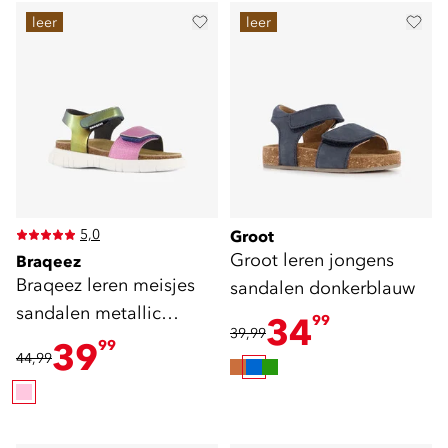
leer
leer
5,0
Groot
Groot leren jongens
Braqeez
Braqeez leren meisjes
sandalen donkerblauw
sandalen metallic
34
99
39,99
multicolor
39
99
44,99