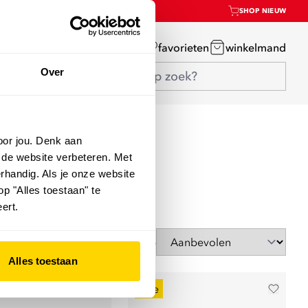
SHOP NIEUW
mijn account
favorieten
winkelmand
Over
oor jou. Denk aan
 de website verbeteren. Met
rhandig. Als je onze website
op "Alles toestaan" te
ert.
Sorteer op
Alles toestaan
sale