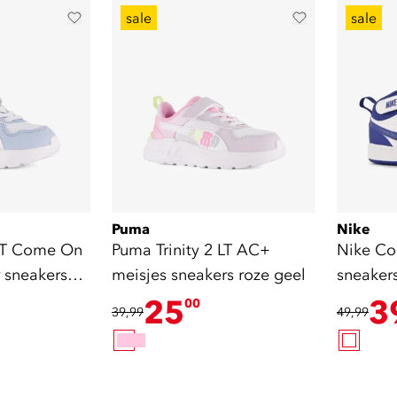
sale
sale
Puma
Nike
 LT Come On
Puma Trinity 2 LT AC+
Nike Co
 sneakers
meisjes sneakers roze geel
sneaker
25
3
00
39,99
49,99