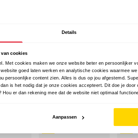
SALE: LAATSTE KANS!
Details
outdoor
zomer
merken
folder
sale
 van cookies
el. Met cookies maken we onze website beter en persoonlijker v
e website goed laten werken en analytische cookies waarmee we
u persoonlijke content zien. Alles is dus op jou afgestemd. Supe
 dan is het nodig dat je onze cookies accepteert. Dit doe je door 
? Hou er dan rekening mee dat de website niet optimaal functione
Aanpassen
sale
sale