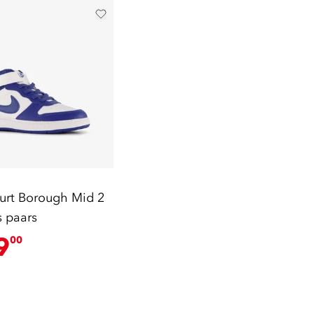
urt Borough Mid 2
s paars
9
00