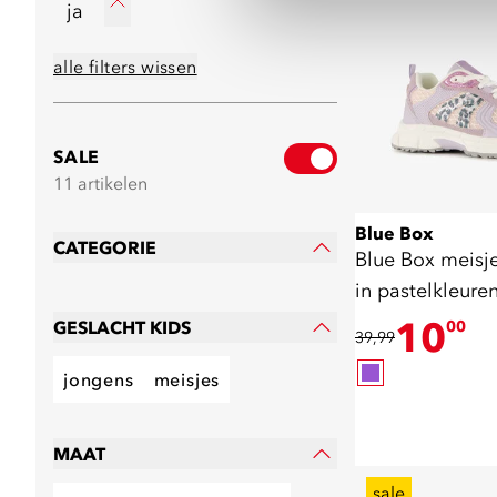
ja
alle filters wissen
SALE
11 artikelen
Blue Box
CATEGORIE
Blue Box meisj
in pastelkleure
10
GESLACHT KIDS
00
39,99
jongens
meisjes
MAAT
sale