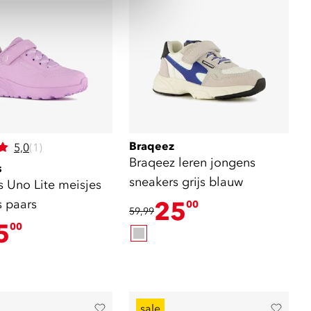
Braqeez
5,0
(1)
Braqeez leren jongens
s
sneakers grijs blauw
s Uno Lite meisjes
s paars
25
00
59,99
5
00
sale