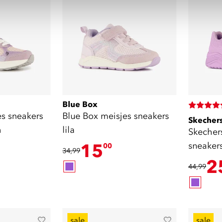
Blue Box
es sneakers
Blue Box meisjes sneakers
Skecher
n
lila
Skecher
15
sneaker
00
34,99
2
44,99
sale
sale