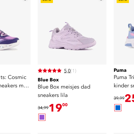
Puma
5,0
(1)
hts: Cosmic
Puma Tr
Blue Box
neakers met
kinder s
Blue Box meisjes dad
roze
sneakers lila
2
39,99
19
00
34,99