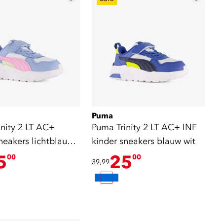
Puma
inity 2 LT AC+
Puma Trinity 2 LT AC+ INF
neakers lichtblauw
kinder sneakers blauw wit
5
25
00
00
39,99