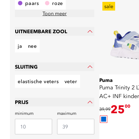
paars
roze
sale
Toon meer
UITNEEMBARE ZOOL
ja
nee
SLUITING
Puma
elastische veters
veter
Puma Trinity 2
AC+ INF kinder
PRIJS
lichtblauw
25
00
39,99
minimum
maximum