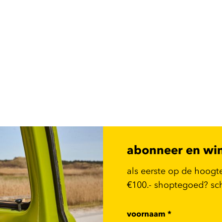
abonneer en wi
als eerste op de hoogt
€100.- shoptegoed? schr
voornaam
*