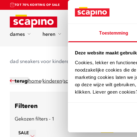
TOT 70% KORTING OP SALE
Home
Toestemming
dames
heren
kinderen
sport
Deze website maakt gebruik
dad sneakers voor kinderen in de sale
Cookies, lekker en functione
noodzakelijke cookies die d
marketing cookies laten we jo
terug
home
kinderen
schoenen
sneakers
dad sneakers
/
/
/
/
op deze wijze wilt gebruiken,
klikken. Liever geen cookies
Filteren
11
producten
Gekozen filters - 1
sale
SALE