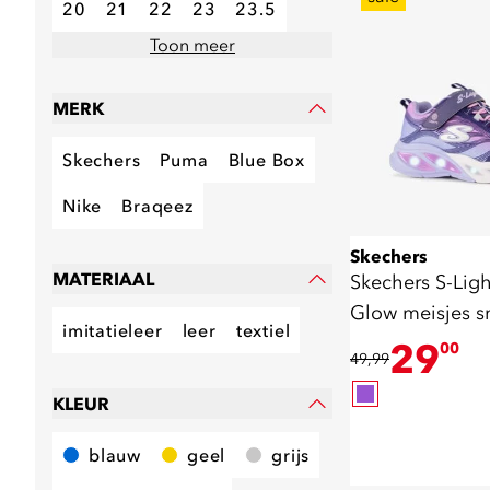
20
21
22
23
23.5
Toon meer
MERK
Skechers
Puma
Blue Box
Nike
Braqeez
Skechers
MATERIAAL
Skechers S-Lig
Glow meisjes s
imitatieleer
leer
textiel
lichtjes
29
00
49,99
KLEUR
blauw
geel
grijs