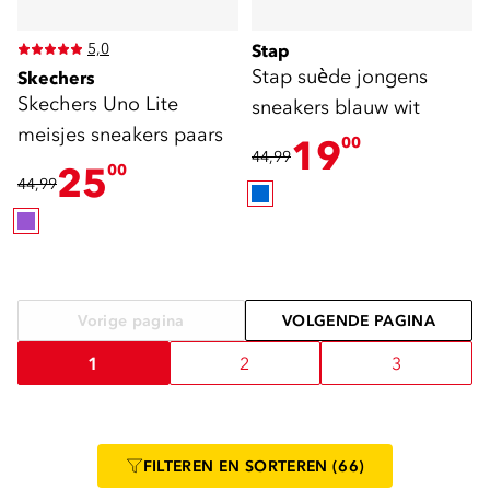
5,0
Stap
Stap suède jongens
Skechers
Skechers Uno Lite
sneakers blauw wit
meisjes sneakers paars
19
00
44,99
25
00
44,99
Vorige pagina
VOLGENDE PAGINA
1
2
3
FILTEREN
EN SORTEREN
(66)