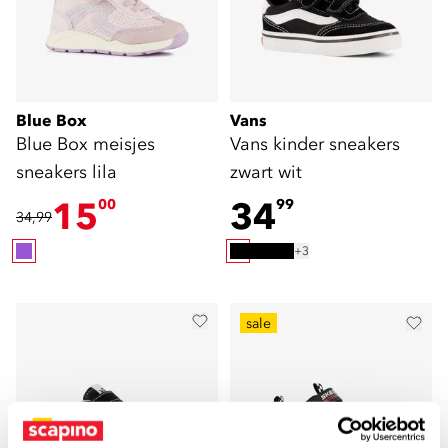
Blue Box
Vans
Blue Box meisjes
Vans kinder sneakers
sneakers lila
zwart wit
15
34
00
99
34,99
+3
sale