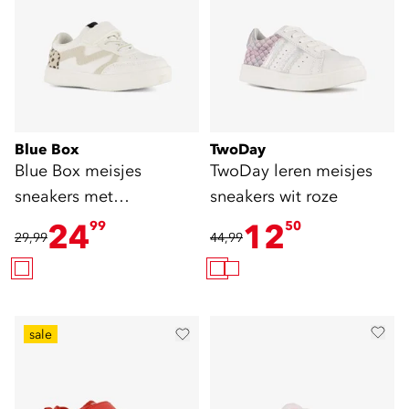
Blue Box
TwoDay
Blue Box meisjes
TwoDay leren meisjes
sneakers met
sneakers wit roze
dierenprint wit
24
12
99
50
29,99
44,99
sale