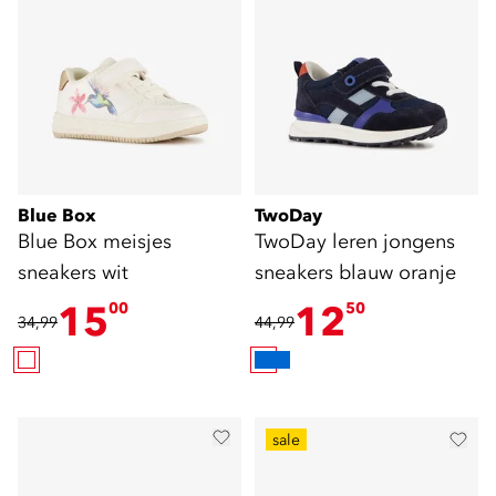
Blue Box
TwoDay
Blue Box meisjes
TwoDay leren jongens
sneakers wit
sneakers blauw oranje
15
12
00
50
34,99
44,99
sale