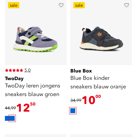
sale
sale
5,0
Blue Box
Blue Box kinder
TwoDay
TwoDay leren jongens
sneakers blauw oranje
sneakers blauw groen
10
00
34,99
12
50
44,99