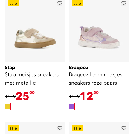
sale
sale
Stap
Braqeez
Stap meisjes sneakers
Braqeez leren meisjes
met metallic
sneakers roze paars
25
12
00
50
44,99
44,99
sale
sale