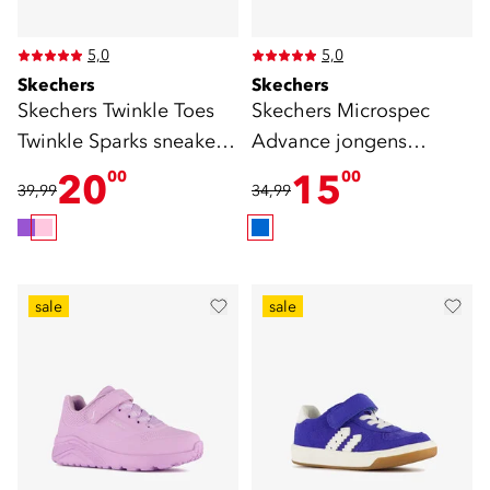
5,0
5,0
Skechers
Skechers
Skechers Twinkle Toes
Skechers Microspec
Twinkle Sparks sneakers
Advance jongens
roze
sneakers blauw
20
15
00
00
39,99
34,99
sale
sale