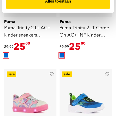
Alles toestaan
Puma
Puma
Puma Trinity 2 LT AC+
Puma Trinity 2 LT Come
kinder sneakers
On AC+ INF kinder
lichtblauw roze
sneakers lichtblauw
25
25
00
00
39,99
39,99
sale
sale