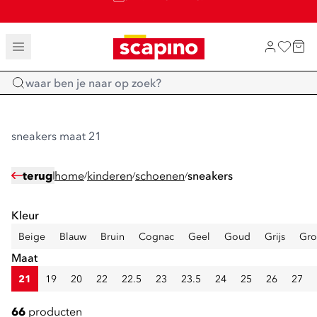
SALE: LAATSTE KANS!
TOT 70% KORTING OP SALE
SHOP NIEUW
Home
sneakers maat 21
terug
home
kinderen
schoenen
sneakers
/
/
/
Kleur
Beige
Blauw
Bruin
Cognac
Geel
Goud
Grijs
Gro
Maat
21
19
20
22
22.5
23
23.5
24
25
26
27
66
producten