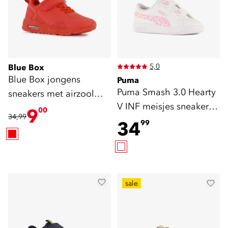
5,0
Blue Box
Blue Box jongens
Puma
Puma Smash 3.0 Hearty
sneakers met airzool
V INF meisjes sneakers
rood
9
00
34,99
wit roze
34
99
sale