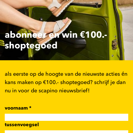
abonneer en win €100.-
shoptegoed
als eerste op de hoogte van de nieuwste acties én
kans maken op €100.- shoptegoed? schrijf je dan
nu in voor de scapino nieuwsbrief!
voornaam
*
tussenvoegsel