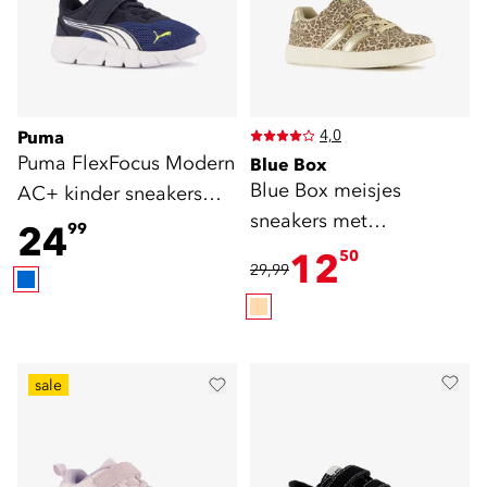
4,0
Puma
Puma FlexFocus Modern
Blue Box
Blue Box meisjes
AC+ kinder sneakers
sneakers met
blauw
24
99
panterprint beige goud
12
50
29,99
sale