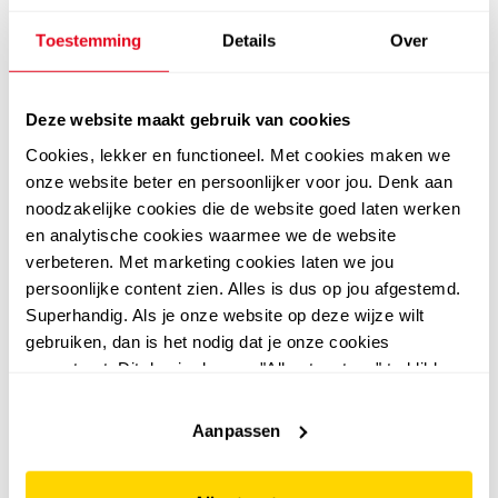
Toestemming
Details
Over
5,0
Vans
Deze website maakt gebruik van cookies
Vans hoge kinder
Skechers
Skechers Skech Tracks
sneakers zwart wit
Cookies, lekker en functioneel. Met cookies maken we
jongens sneakers rood
onze website beter en persoonlijker voor jou. Denk aan
39
99
noodzakelijke cookies die de website goed laten werken
zwart
15
00
39,99
en analytische cookies waarmee we de website
verbeteren. Met marketing cookies laten we jou
persoonlijke content zien. Alles is dus op jou afgestemd.
Superhandig. Als je onze website op deze wijze wilt
gebruiken, dan is het nodig dat je onze cookies
sale
sale
accepteert. Dit doe je door op "Alles toestaan" te klikken.
Liever geen cookies? Hou er dan rekening mee dat de
website niet optimaal functioneert.
Aanpassen