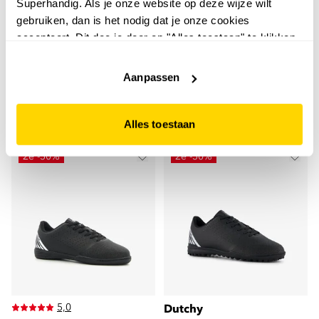
Superhandig. Als je onze website op deze wijze wilt
Dutchy Flow FG kinder
Dutchy
gebruiken, dan is het nodig dat je onze cookies
Dutchy tweedelig kinder
voetbalschoenen oranje
accepteert. Dit doe je door op "Alles toestaan" te klikken.
sport set rood groen
24
99
Liever geen cookies? Hou er dan rekening mee dat de
29,99
17
99
website niet optimaal functioneert.
Aanpassen
19,99
+2
Alles toestaan
2e -50%
2e -50%
5,0
Dutchy