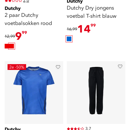
2,0
Dutchy
Dutchy Dry jongens
Dutchy
2 paar Dutchy
voetbal T-shirt blauw
voetbalsokken rood
14
99
16,99
9
99
12,99
2e -50%
3,7
Dutchy