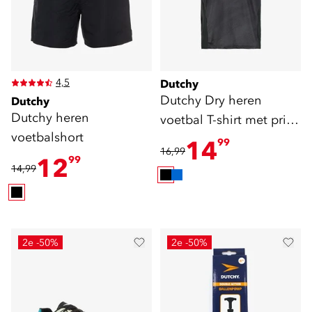
4,5
Dutchy
Dutchy Dry heren
Dutchy
Dutchy heren
voetbal T-shirt met print
voetbalshort
zwart
14
99
16,99
12
99
14,99
2e -50%
2e -50%