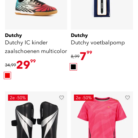
Dutchy
Dutchy
Dutchy IC kinder
Dutchy voetbalpomp
zaalschoenen multicolor
7
99
8,99
29
99
34,99
2e -50%
2e -50%