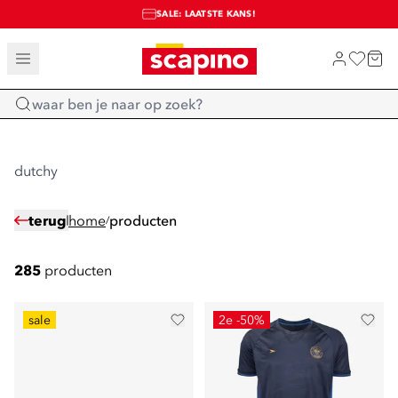
SALE: LAATSTE KANS!
TOT 70% KORTING OP SALE
SHOP NIEUW
Home
dutchy
terug
home
producten
/
285
producten
sale
2e -50%