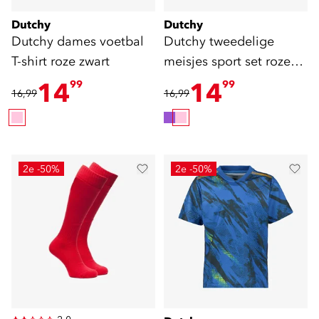
Dutchy
Dutchy
Dutchy dames voetbal
Dutchy tweedelige
T-shirt roze zwart
meisjes sport set roze
zwart
14
14
99
99
16,99
16,99
2e -50%
2e -50%