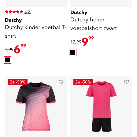
4,8
Dutchy
Dutchy heren
Dutchy
Dutchy kinder voetbal T-
voetbalshort zwart
shirt
9
99
12,99
6
99
7,99
2e -50%
2e -50%