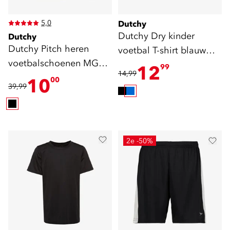
5,0
Dutchy
Dutchy Dry kinder
Dutchy
Dutchy Pitch heren
voetbal T-shirt blauw
voetbalschoenen MG
oranje
12
99
14,99
zwart Blauw
10
00
39,99
2e -50%