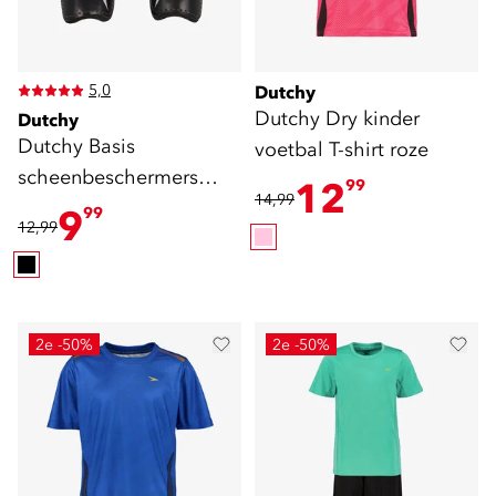
5,0
Dutchy
Dutchy Dry kinder
Dutchy
Dutchy Basis
voetbal T-shirt roze
scheenbeschermers
12
99
14,99
zwart
9
99
12,99
2e -50%
2e -50%