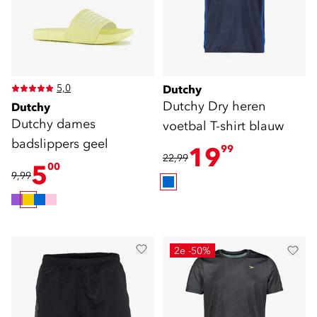
5,0
Dutchy
Dutchy Dry heren
Dutchy
Dutchy dames
voetbal T-shirt blauw
badslippers geel
19
99
22,99
5
00
9,99
2e -50%