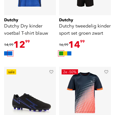
Dutchy
Dutchy
Dutchy Dry kinder
Dutchy tweedelig kinder
voetbal T-shirt blauw
sport set groen zwart
12
14
99
99
14,99
16,99
sale
2e -50%