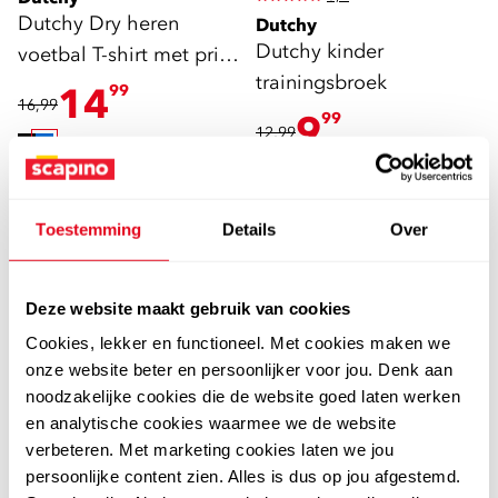
Dutchy Dry heren
Dutchy
Dutchy kinder
voetbal T-shirt met print
trainingsbroek
blauw
14
99
16,99
9
99
12,99
Toestemming
Details
Over
2e -50%
2e -50%
Deze website maakt gebruik van cookies
Cookies, lekker en functioneel. Met cookies maken we
onze website beter en persoonlijker voor jou. Denk aan
noodzakelijke cookies die de website goed laten werken
en analytische cookies waarmee we de website
verbeteren. Met marketing cookies laten we jou
persoonlijke content zien. Alles is dus op jou afgestemd.
1,0
Dutchy