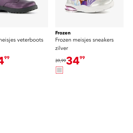
Frozen
meisjes veterboots
Frozen meisjes sneakers
zilver
4
34
99
99
39,99