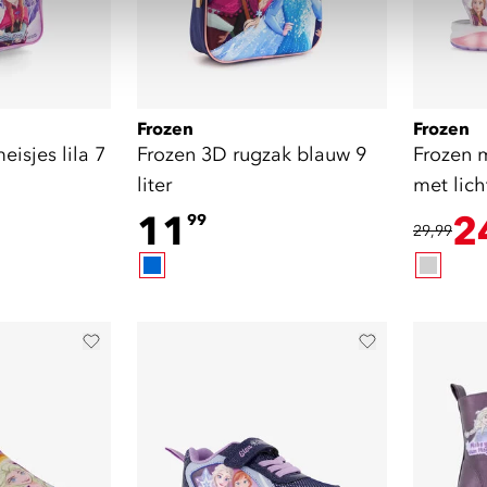
Frozen
Frozen
eisjes lila 7
Frozen 3D rugzak blauw 9
Frozen 
liter
met lich
11
2
99
29,99