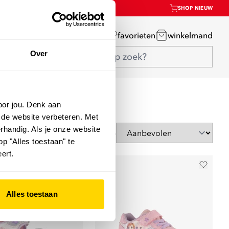
SHOP NIEUW
mijn account
favorieten
winkelmand
Over
oor jou. Denk aan
 de website verbeteren. Met
rhandig. Als je onze website
Sorteer op
op "Alles toestaan" te
ert.
Alles toestaan