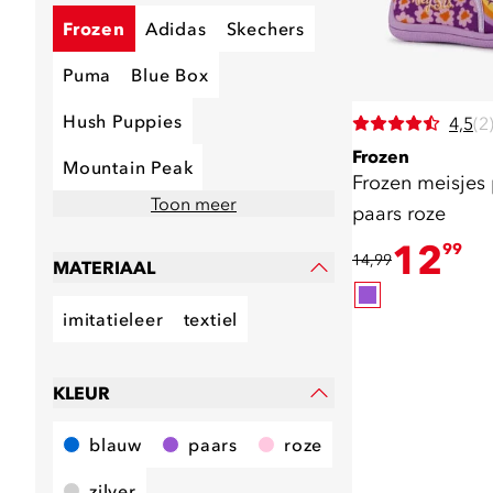
Frozen
Adidas
Skechers
Puma
Blue Box
Hush Puppies
4,5
(2
Frozen
Mountain Peak
Frozen meisjes 
Toon meer
paars roze
12
99
14,99
MATERIAAL
imitatieleer
textiel
KLEUR
blauw
paars
roze
zilver