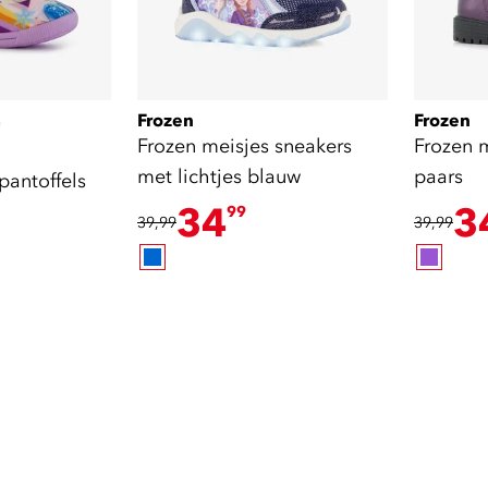
Frozen
Frozen
)
Frozen meisjes sneakers
Frozen 
met lichtjes blauw
paars
pantoffels
34
3
99
39,99
39,99