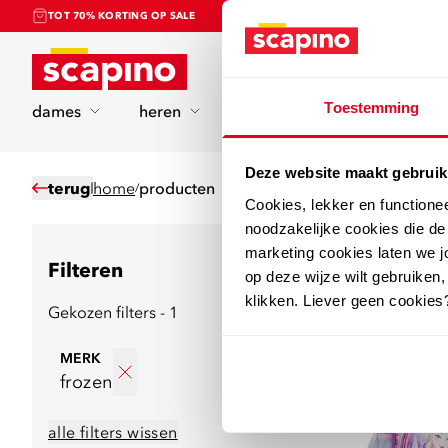
TOT 70% KORTING OP SALE
Home
Toestemming
dames
heren
kinderen
sport
Deze website maakt gebruik
terug
home
producten
/
Cookies, lekker en functione
noodzakelijke cookies die d
marketing cookies laten we jo
8
producten
Filteren
op deze wijze wilt gebruiken,
klikken. Liever geen cookies
Gekozen filters - 1
MERK
frozen
alle filters wissen