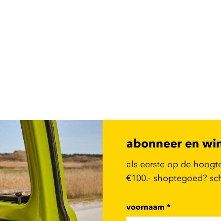
abonneer en wi
als eerste op de hoogt
€100.- shoptegoed? schr
voornaam
*