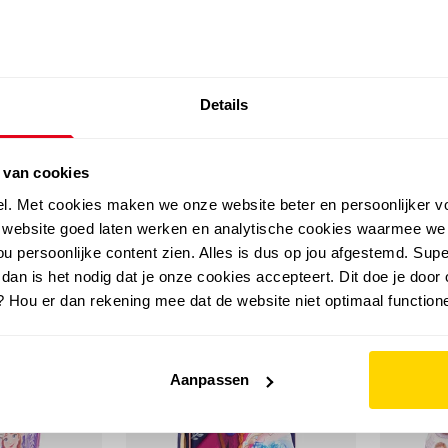
SALE: LAATSTE KANS!
Details
outdoor
zomer
merken
folder
sale
 van cookies
el. Met cookies maken we onze website beter en persoonlijker v
e website goed laten werken en analytische cookies waarmee we
u persoonlijke content zien. Alles is dus op jou afgestemd. Supe
 dan is het nodig dat je onze cookies accepteert. Dit doe je door 
? Hou er dan rekening mee dat de website niet optimaal functione
Aanpassen