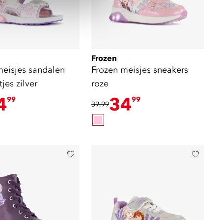
Frozen
meisjes sandalen
Frozen meisjes sneakers
tjes zilver
roze
4
34
99
99
39,99