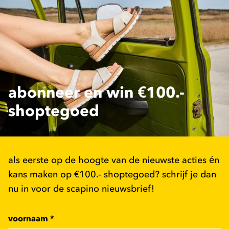
abonneer en win €100.-
shoptegoed
als eerste op de hoogte van de nieuwste acties én
kans maken op €100.- shoptegoed? schrijf je dan
nu in voor de scapino nieuwsbrief!
voornaam
*