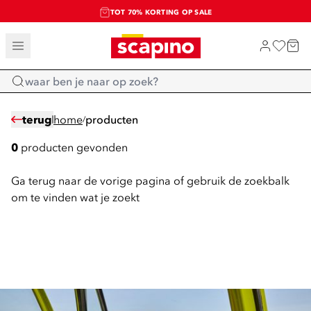
TOT 70% KORTING OP SALE
SALE: LAATSTE KANS!
SHOP NIEUW
Home
terug
home
producten
/
0
producten gevonden
Ga terug naar de vorige pagina of gebruik de zoekbalk
om te vinden wat je zoekt