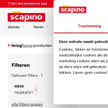
TOT 70% KORTING OP SALE
Home
Toestemming
dames
heren
kinderen
sport
Deze website maakt gebruik
terug
home
producten
/
Cookies, lekker en functione
noodzakelijke cookies die d
0
producten gev
marketing cookies laten we jo
Filteren
op deze wijze wilt gebruiken,
Ga terug naar de 
klikken. Liever geen cookies
Gekozen filters - 1
MERK
napapijri
alle filters wissen