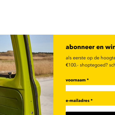
abonneer en wi
als eerste op de hoogt
€100.- shoptegoed? schr
voornaam
*
e-mailadres
*