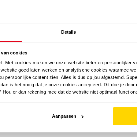
EXTRA ARTIKELEN IN DE SALE
Details
outdoor
zomer
merken
folder
sale
 van cookies
el. Met cookies maken we onze website beter en persoonlijker v
e website goed laten werken en analytische cookies waarmee we
onden
u persoonlijke content zien. Alles is dus op jou afgestemd. Supe
 dan is het nodig dat je onze cookies accepteert. Dit doe je door 
vorige pagina of gebruik de zoekbalk om te vinden wat je zoe
? Hou er dan rekening mee dat de website niet optimaal functione
Aanpassen