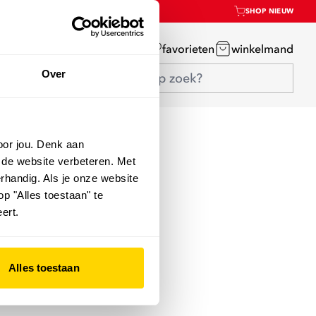
SHOP NIEUW
mijn account
favorieten
winkelmand
Over
oor jou. Denk aan
 de website verbeteren. Met
rhandig. Als je onze website
op "Alles toestaan" te
kt
ert.
Alles toestaan