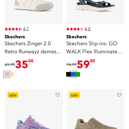
4,7
4,0
Skechers
Skechers
Skechers Zinger 2.0
Skechers Slip-ins: GO
Retro Runwayz dames
WALK Flex Illuminate
sneakers grijs
sandalen blauw
35
59
00
00
69,99
74,99
sale
sale