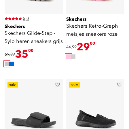
5,0
Skechers
Skechers Retro-Graph
Skechers
Skechers Glide-Step -
meisjes sneakers roze
Sylo heren sneakers grijs
29
00
44,99
35
00
69,99
sale
sale