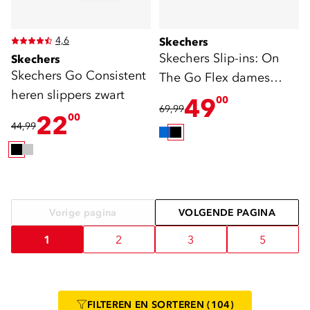
4,6
Skechers
Skechers Slip-ins: On
Skechers
Skechers Go Consistent
The Go Flex dames
heren slippers zwart
instappers zwart
49
00
69,99
22
00
44,99
Vorige pagina
VOLGENDE PAGINA
1
2
3
5
FILTEREN
EN SORTEREN
(104)