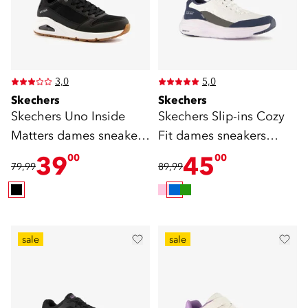
3,0
5,0
Skechers
Skechers
Skechers Uno Inside
Skechers Slip-ins Cozy
Matters dames sneakers
Fit dames sneakers
zwart
blauw wit
39
45
00
00
79,99
89,99
sale
sale