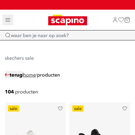
SALE: LAATSTE KANS!
TOT 70% KORTING OP SALE
SHOP NIEUW
Home
skechers sale
terug
home
producten
/
104
producten
sale
sale