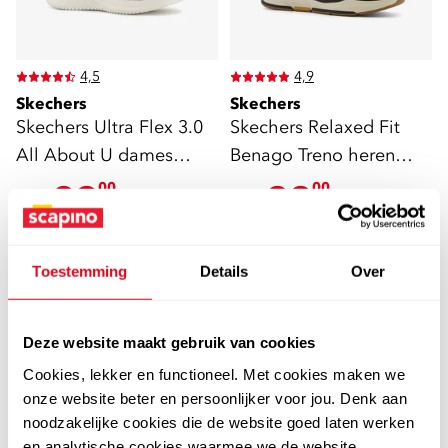
4,5
4,9
Skechers
Skechers
Skechers Ultra Flex 3.0
Skechers Relaxed Fit
All About U dames
Benago Treno heren
sandalen blauw
sneakers
29
39
00
00
59,99
79,99
Toestemming
Details
Over
sale
sale
Deze website maakt gebruik van cookies
Cookies, lekker en functioneel. Met cookies maken we
onze website beter en persoonlijker voor jou. Denk aan
noodzakelijke cookies die de website goed laten werken
en analytische cookies waarmee we de website