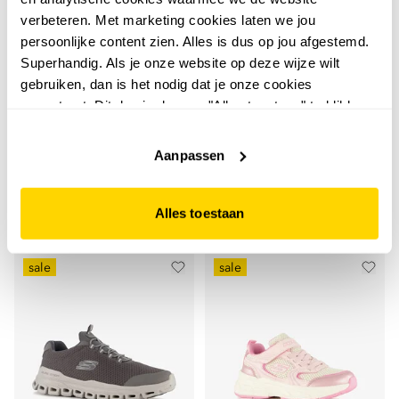
verbeteren. Met marketing cookies laten we jou
persoonlijke content zien. Alles is dus op jou afgestemd.
5,0
3,0
Superhandig. Als je onze website op deze wijze wilt
gebruiken, dan is het nodig dat je onze cookies
Skechers
Skechers
Skechers Slip-ins
Skechers Breathe-easy
accepteert. Dit doe je door op "Alles toestaan" te klikken.
Liever geen cookies? Hou er dan rekening mee dat de
Bounder meisjes
instappers dames zwart
website niet optimaal functioneert.
sneakers paars
Aanpassen
22
49
00
00
44,99
69,99
Alles toestaan
sale
sale