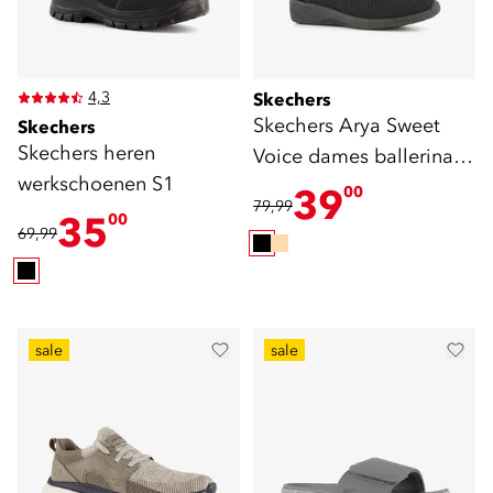
4,3
Skechers
Skechers Arya Sweet
Skechers
Skechers heren
Voice dames ballerina
werkschoenen S1
zwart
39
00
79,99
35
00
69,99
sale
sale