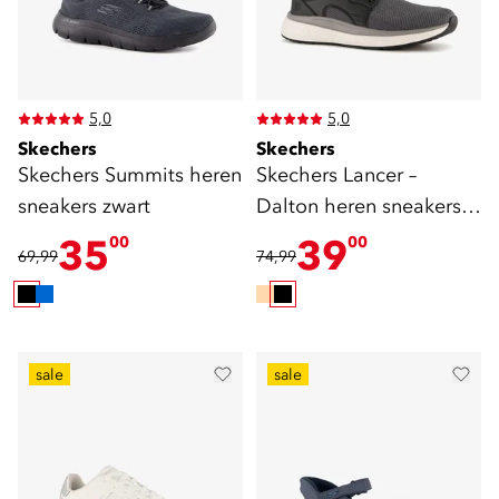
5,0
5,0
Skechers
Skechers
Skechers Summits heren
Skechers Lancer –
sneakers zwart
Dalton heren sneakers
zwart
35
39
00
00
69,99
74,99
sale
sale