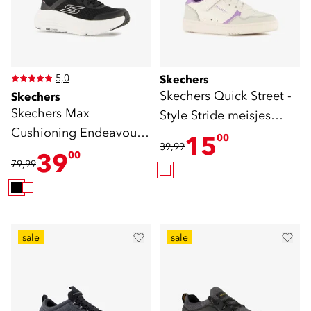
5,0
Skechers
Skechers Quick Street -
Skechers
Skechers Max
Style Stride meisjes
Cushioning Endeavour
sneakers wit
15
00
39,99
dames sneakers zwart
39
00
79,99
sale
sale