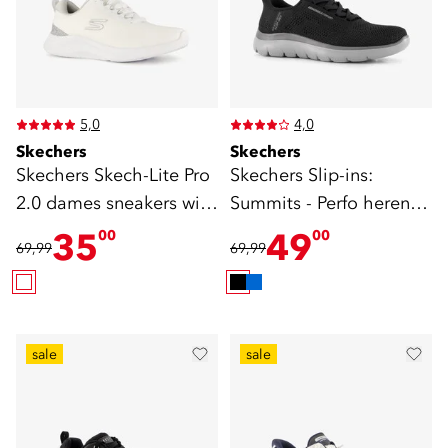
5,0
4,0
Skechers
Skechers
Skechers Skech-Lite Pro
Skechers Slip-ins:
2.0 dames sneakers wit
Summits - Perfo heren
grijs
sneakers zwart
35
49
00
00
69,99
69,99
sale
sale