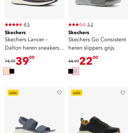
4,5
3,2
Skechers
Skechers
Skechers Lancer –
Skechers Go Consistent
Dalton heren sneakers
heren slippers grijs
taupe
39
22
00
00
74,99
44,99
sale
sale