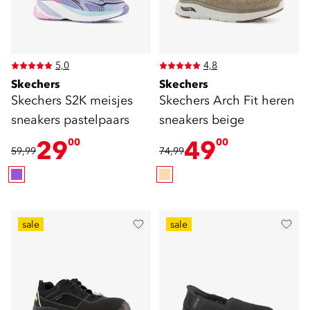
5,0
4,8
Skechers
Skechers
Skechers S2K meisjes
Skechers Arch Fit heren
sneakers pastelpaars
sneakers beige
29
49
00
00
59,99
74,99
sale
sale