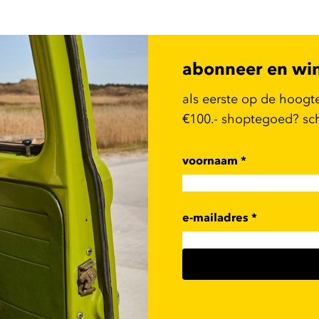
abonneer en wi
als eerste op de hoogt
€100.- shoptegoed? schr
voornaam
*
e-mailadres
*