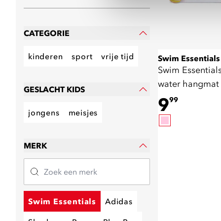
CATEGORIE
kinderen
sport
vrije tijd
Swim Essentials
Swim Essential
water hangmat
GESLACHT KIDS
9
99
jongens
meisjes
MERK
Swim Essentials
Adidas