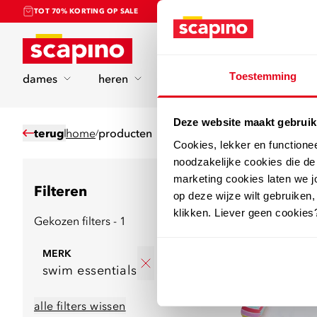
TOT 70% KORTING OP SALE
Home
Toestemming
dames
heren
kinderen
sport
Deze website maakt gebruik
terug
home
producten
/
Cookies, lekker en functione
noodzakelijke cookies die d
marketing cookies laten we jo
4
producten
Filteren
op deze wijze wilt gebruiken,
klikken. Liever geen cookies
Gekozen filters - 1
MERK
swim essentials
alle filters wissen