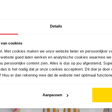
SALE: LAATSTE KANS!
Details
outdoor
zomer
merken
folder
sale
 van cookies
el. Met cookies maken we onze website beter en persoonlijker v
e website goed laten werken en analytische cookies waarmee we
u persoonlijke content zien. Alles is dus op jou afgestemd. Supe
 dan is het nodig dat je onze cookies accepteert. Dit doe je door 
? Hou er dan rekening mee dat de website niet optimaal functione
Aanpassen