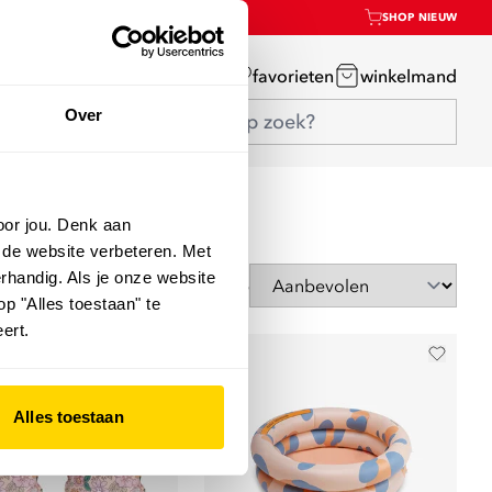
SHOP NIEUW
mijn account
favorieten
winkelmand
Over
oor jou. Denk aan
 de website verbeteren. Met
rhandig. Als je onze website
Sorteer op
op "Alles toestaan" te
ert.
Alles toestaan