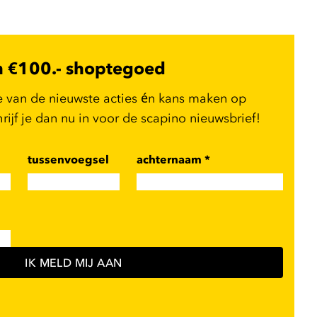
n €100.- shoptegoed
e van de nieuwste acties én kans maken op
ijf je dan nu in voor de scapino nieuwsbrief!
tussenvoegsel
achternaam
*
IK MELD MIJ AAN