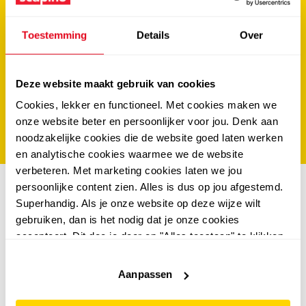
Toestemming
Details
Over
achternaam
*
e-mailadres
*
Deze website maakt gebruik van cookies
Cookies, lekker en functioneel. Met cookies maken we
IK MELD MIJ AAN
onze website beter en persoonlijker voor jou. Denk aan
noodzakelijke cookies die de website goed laten werken
en analytische cookies waarmee we de website
verbeteren. Met marketing cookies laten we jou
persoonlijke content zien. Alles is dus op jou afgestemd.
Superhandig. Als je onze website op deze wijze wilt
gebruiken, dan is het nodig dat je onze cookies
accepteert. Dit doe je door op "Alles toestaan" te klikken.
Liever geen cookies? Hou er dan rekening mee dat de
website niet optimaal functioneert.
Aanpassen