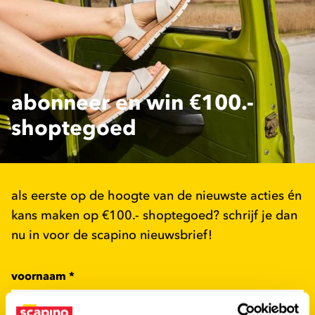
abonneer en win €100.-
shoptegoed
als eerste op de hoogte van de nieuwste acties én
kans maken op €100.- shoptegoed? schrijf je dan
nu in voor de scapino nieuwsbrief!
voornaam
*
tussenvoegsel