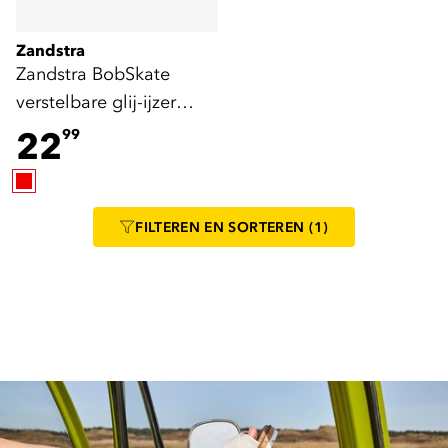
Zandstra
Zandstra BobSkate
verstelbare glij-ijzer
schaatsen
22
99
FILTEREN
EN SORTEREN
(1)