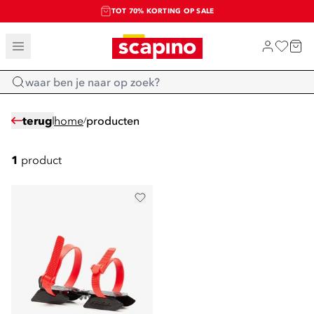
TOT 70% KORTING OP SALE
SALE: LAATSTE KANS!
SHOP NIEUW
Home
terug
home
producten
/
1
product