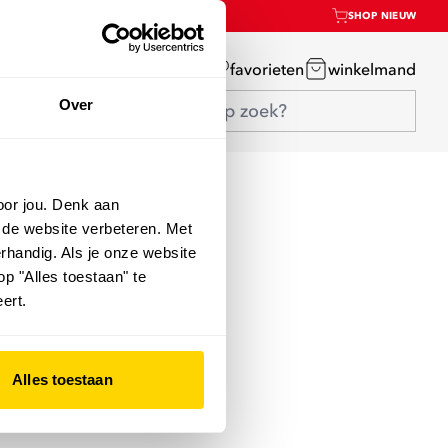
SHOP NIEUW
mijn account
favorieten
winkelmand
Over
oor jou. Denk aan
 de website verbeteren. Met
rhandig. Als je onze website
op "Alles toestaan" te
ert.
Alles toestaan