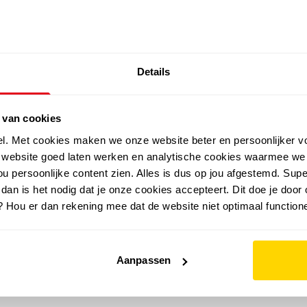
SALE: LAATSTE KANS!
Details
outdoor
zomer
merken
folder
sale
 van cookies
el. Met cookies maken we onze website beter en persoonlijker v
e website goed laten werken en analytische cookies waarmee we
u persoonlijke content zien. Alles is dus op jou afgestemd. Supe
 dan is het nodig dat je onze cookies accepteert. Dit doe je door 
? Hou er dan rekening mee dat de website niet optimaal functione
Aanpassen