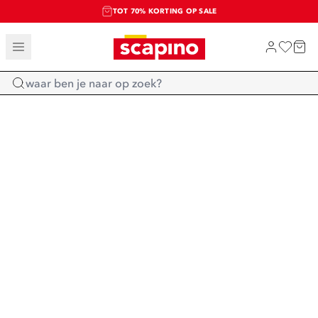
TOT 70% KORTING OP SALE
SALE: LAATSTE KANS!
SHOP NIEUW
Home