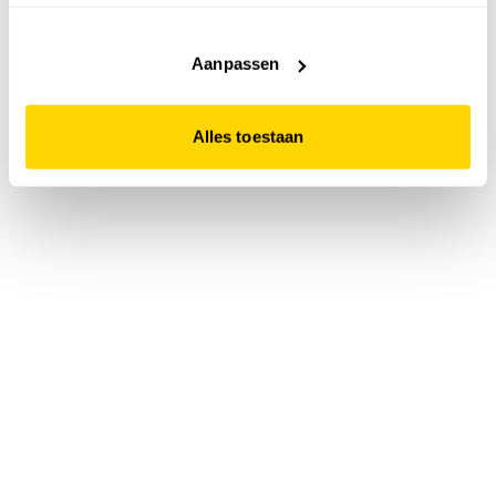
accepteert. Dit doe je door op "Alles toestaan" te klikken.
Liever geen cookies? Hou er dan rekening mee dat de
website niet optimaal functioneert.
Aanpassen
Alles toestaan