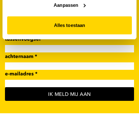
nu in voor de scapino nieuwsbrief!
website niet optimaal functioneert.
Aanpassen
voornaam
*
Alles toestaan
tussenvoegsel
achternaam
*
e-mailadres
*
IK MELD MIJ AAN