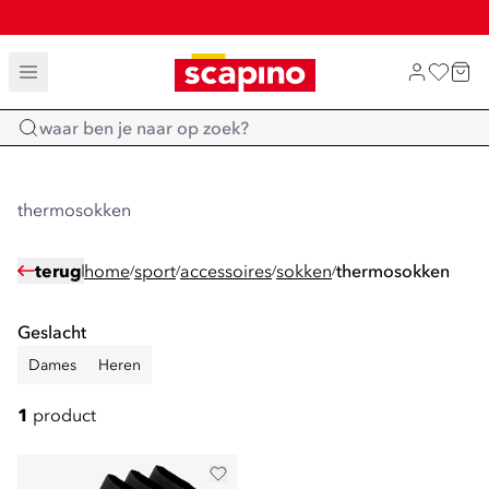
SALE: LAATSTE KANS!
TOT 70% KORTING OP SALE
SHOP NIEUW
Home
thermosokken
terug
home
sport
accessoires
sokken
thermosokken
/
/
/
/
Geslacht
Dames
Heren
1
product