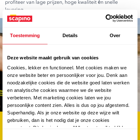
profiteer van lage prijzen, hoge kwaliteit én snelle
levering.
Toestemming
Details
Over
Deze website maakt gebruik van cookies
Cookies, lekker en functioneel. Met cookies maken we
onze website beter en persoonlijker voor jou. Denk aan
abonneer en win €100.-
noodzakelijke cookies die de website goed laten werken
en analytische cookies waarmee we de website
shoptegoed
verbeteren. Met marketing cookies laten we jou
persoonlijke content zien. Alles is dus op jou afgestemd.
Superhandig. Als je onze website op deze wijze wilt
gebruiken, dan is het nodig dat je onze cookies
als eerste op de hoogte van de nieuwste acties én
accepteert. Dit doe je door op "Alles toestaan" te klikken.
kans maken op €100.- shoptegoed? schrijf je dan
Liever geen cookies? Hou er dan rekening mee dat de