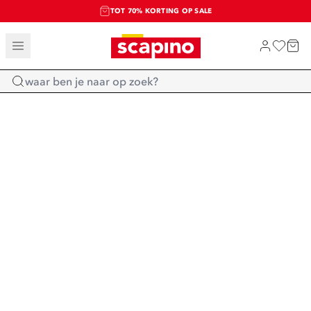
TOT 70% KORTING OP SALE
SALE: LAATSTE KANS!
SHOP NIEUW
Home