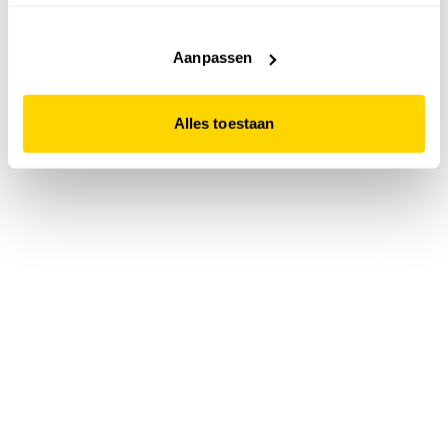
accepteert. Dit doe je door op "Alles toestaan" te klikken.
Liever geen cookies? Hou er dan rekening mee dat de
website niet optimaal functioneert.
Aanpassen
Alles toestaan