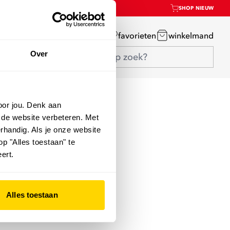
SHOP NIEUW
mijn account
favorieten
winkelmand
Over
oor jou. Denk aan
 de website verbeteren. Met
rhandig. Als je onze website
op "Alles toestaan" te
ert.
Alles toestaan