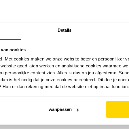
SALE: LAATSTE KANS!
Details
outdoor
zomer
merken
folder
sale
 van cookies
el. Met cookies maken we onze website beter en persoonlijker v
e website goed laten werken en analytische cookies waarmee we
u persoonlijke content zien. Alles is dus op jou afgestemd. Supe
 dan is het nodig dat je onze cookies accepteert. Dit doe je door 
? Hou er dan rekening mee dat de website niet optimaal functione
Aanpassen