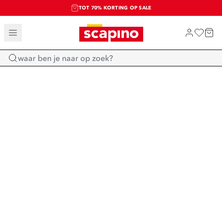
TOT 70% KORTING OP SALE
SALE: LAATSTE KANS!
SHOP NIEUW
Home