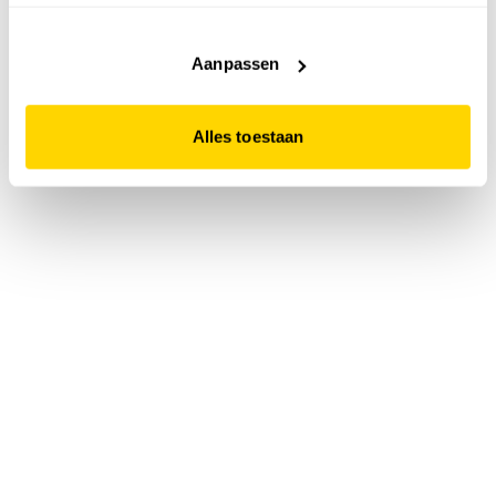
accepteert. Dit doe je door op "Alles toestaan" te klikken.
Liever geen cookies? Hou er dan rekening mee dat de
website niet optimaal functioneert.
Aanpassen
Alles toestaan