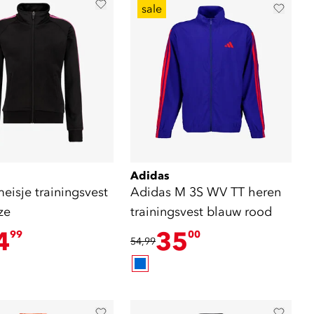
sale
Adidas
eisje trainingsvest
Adidas M 3S WV TT heren
ze
trainingsvest blauw rood
4
35
99
00
54,99