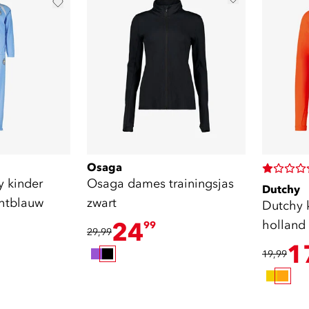
Osaga
y kinder
Osaga dames trainingsjas
Dutchy
chtblauw
zwart
Dutchy k
24
holland
99
29,99
1
19,99