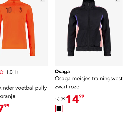
Osaga
1,0
(1)
Osaga meisjes trainingsvest
zwart roze
inder voetbal pully
 oranje
14
99
16,99
7
99