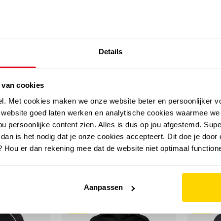
SALE: LAATSTE KANS!
Details
outdoor
zomer
merken
folder
sale
 van cookies
el. Met cookies maken we onze website beter en persoonlijker v
e website goed laten werken en analytische cookies waarmee we
u persoonlijke content zien. Alles is dus op jou afgestemd. Supe
 dan is het nodig dat je onze cookies accepteert. Dit doe je door 
? Hou er dan rekening mee dat de website niet optimaal functione
Aanpassen
sale
sale