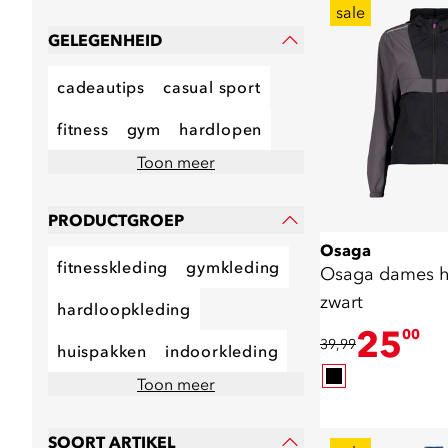
sale
GELEGENHEID
cadeautips
casual sport
fitness
gym
hardlopen
Toon meer
PRODUCTGROEP
Osaga
fitnesskleding
gymkleding
Osaga dames h
zwart
hardloopkleding
25
00
39,99
huispakken
indoorkleding
Toon meer
SOORT ARTIKEL