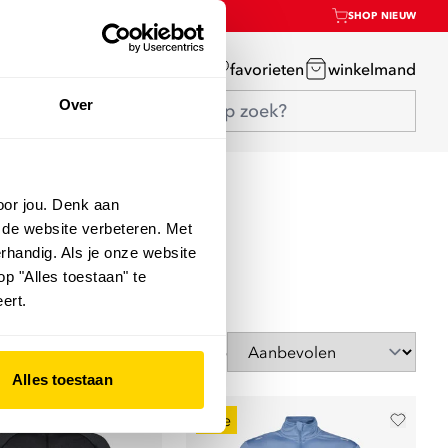
SHOP NIEUW
mijn account
favorieten
winkelmand
Over
oor jou. Denk aan
 de website verbeteren. Met
rhandig. Als je onze website
op "Alles toestaan" te
ert.
Sorteer op
Alles toestaan
sale