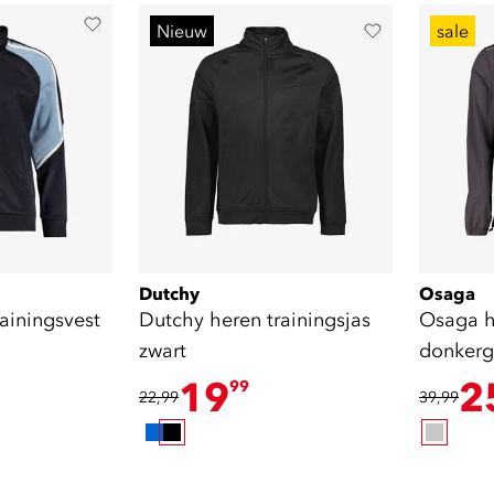
Nieuw
sale
Dutchy
Osaga
ainingsvest
Dutchy heren trainingsjas
Osaga h
zwart
donkergr
19
2
99
22,99
39,99