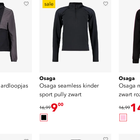
sale
Osaga
Osaga
ardloopjas
Osaga seamless kinder
Osaga m
sport pully zwart
zwart ro
9
1
00
16,99
16,99