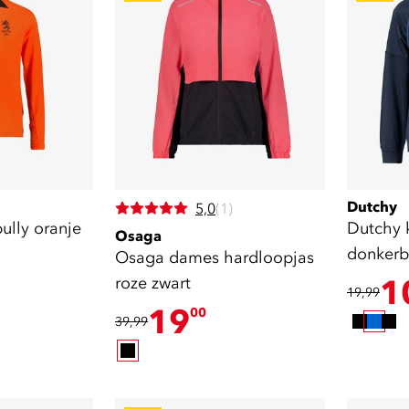
Dutchy
5,0
(1)
ully oranje
Dutchy kinder 
Osaga
donkerb
Osaga dames hardloopjas
roze zwart
1
19,99
19
00
39,99