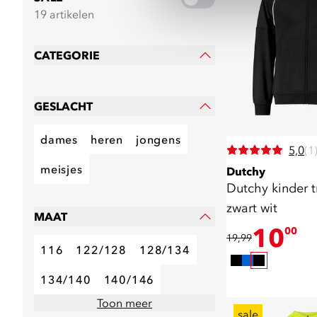
19 artikelen
CATEGORIE
GESLACHT
dames
heren
jongens
5,0
(1
meisjes
Dutchy
Dutchy kinder trainingsjas
zwart wit
MAAT
10
00
19,99
116
122/128
128/134
134/140
140/146
Toon meer
sale