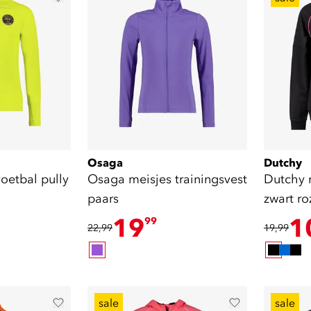
Osaga
Dutchy
oetbal pully
Osaga meisjes trainingsvest
Dutchy meisjes
paars
zwart ro
19
1
99
22,99
19,99
sale
sale