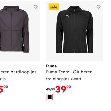
sale
Puma
eren hardloop jas
Puma TeamLIGA heren
ijs
trainingsjas zwart
5
39
00
00
49,99