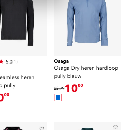
Osaga
5,0
(1)
Osaga Dry heren hardloop
pully blauw
eamless heren
p pully
10
00
22,99
0
00