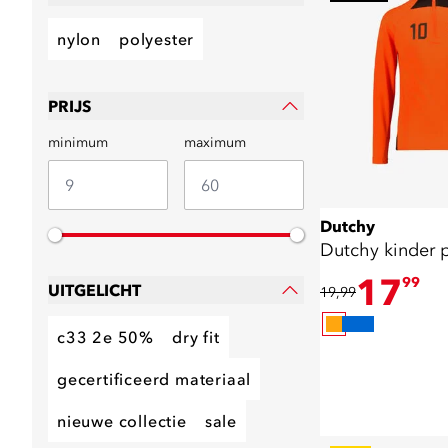
nylon
polyester
PRIJS
minimum
maximum
Dutchy
Dutchy kinder p
17
99
UITGELICHT
19,99
c33 2e 50%
dry fit
gecertificeerd materiaal
nieuwe collectie
sale