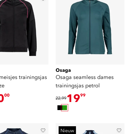
Osaga
 trainingsjas
Osaga seamless dames
ze
trainingsjas petrol
0
19
00
99
22,99
Nieuw