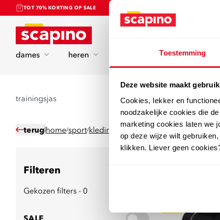
TOT 70% KORTING OP SALE
Home
Toestemming
dames
heren
kinderen
sport
Deze website maakt gebruik
trainingsjas
Cookies, lekker en functione
noodzakelijke cookies die d
marketing cookies laten we jo
terug
home
sport
kleding
trainingsjassen
/
/
/
op deze wijze wilt gebruiken,
klikken. Liever geen cookies
Filteren
44
producten
Gekozen filters - 0
sale
SALE