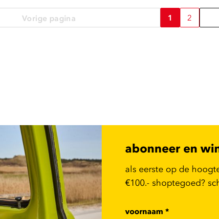
1
2
Vorige pagina
abonneer en wi
als eerste op de hoogt
€100.- shoptegoed? schr
voornaam
*