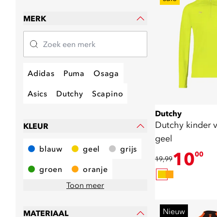
MERK
Adidas
Puma
Osaga
Asics
Dutchy
Scapino
Dutchy
Dutchy kinder v
KLEUR
geel
blauw
geel
grijs
10
00
19,99
groen
oranje
Toon meer
Nieuw
MATERIAAL