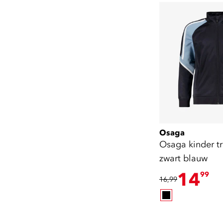
Osaga
Osaga kinder tr
zwart blauw
14
99
16,99