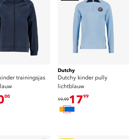
Dutchy
trainingsjas
Dutchy kinder pully
lauw
lichtblauw
0
17
00
99
19,99