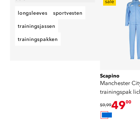
sale
longsleeves
sportvesten
trainingsjassen
trainingspakken
Scapino
Manchester Cit
trainingspak li
49
00
59,99