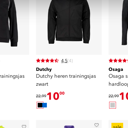
)
4,5
(4)
Dutchy
Osaga
Dutchy heren trainingsjas
Osaga s
zwart
hardloo
10
1
00
22,99
22,99
sale