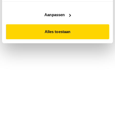
accepteert. Dit doe je door op "Alles toestaan" te klikken.
Liever geen cookies? Hou er dan rekening mee dat de
website niet optimaal functioneert.
Aanpassen
Alles toestaan