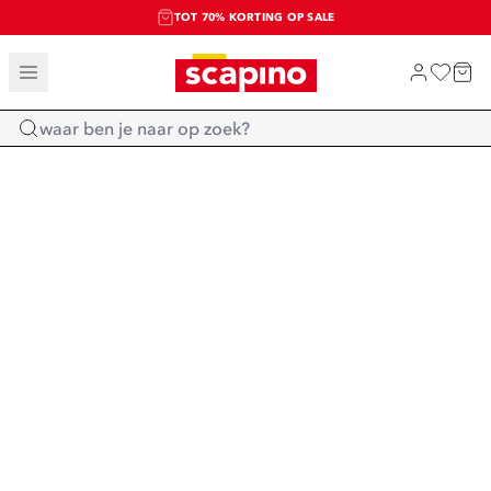
TOT 70% KORTING OP SALE
SALE: LAATSTE KANS!
SHOP NIEUW
Home