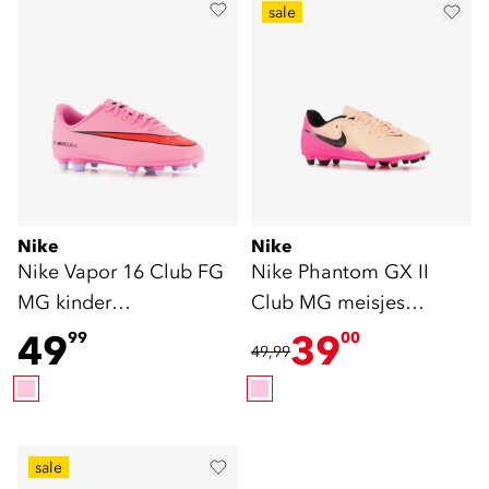
sale
Nike
Nike
Nike Vapor 16 Club FG
Nike Phantom GX II
MG kinder
Club MG meisjes
voetbalschoenen roze
voetbalschoenen roze
49
39
99
00
49,99
sale