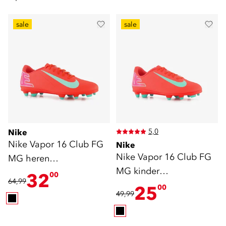
sale
sale
5,0
Nike
Nike Vapor 16 Club FG
Nike
Nike Vapor 16 Club FG
MG heren
MG kinder
voetbalschoenen rood
32
00
64,99
voetbalschoenen rood
25
00
49,99