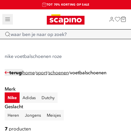
TOT 70% KORTING OP SALE
SALE: LAATSTE KANS!
SHOP NIEUW
Home
nike voetbalschoenen roze
terug
home
sport
schoenen
voetbalschoenen
/
/
/
Merk
Nike
Adidas
Dutchy
Geslacht
Heren
Jongens
Meisjes
7
producten