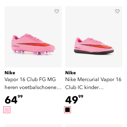
Nike
Nike
Vapor 16 Club FG MG
Nike Mercurial Vapor 16
heren voetbalschoenen
Club IC kinder
roze
zaalschoenen roze
64
49
99
99