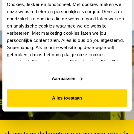
Cookies, lekker en functioneel. Met cookies maken we
onze website beter en persoonlijker voor jou. Denk aan
noodzakelijke cookies die de website goed laten werken
en analytische cookies waarmee we de website
verbeteren. Met marketing cookies laten we jou
persoonlijke content zien. Alles is dus op jou afgestemd.
Superhandig. Als je onze website op deze wijze wilt
gebruiken, dan is het nodig dat je onze cookies
accepteert. Dit doe je door op "Alles toestaan" te klikken.
Liever geen cookies? Hou er dan rekening mee dat de
website niet optimaal functioneert.
Aanpassen
abonneer en win €100.-
Alles toestaan
shoptegoed
als eerste op de hoogte van de nieuwste acties én