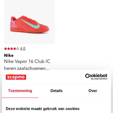
4,0
Nike
Nike Vapor 16 Club IC
heren zaalschoenen
rood
32
00
64,99
Toestemming
Details
Over
FILTEREN
EN SORTEREN
(7)
Deze website maakt gebruik van cookies