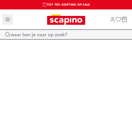
TOT 70% KORTING OP SALE
SALE: LAATSTE KANS!
SHOP NIEUW
Home