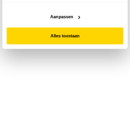
accepteert. Dit doe je door op "Alles toestaan" te klikken.
Liever geen cookies? Hou er dan rekening mee dat de
website niet optimaal functioneert.
Aanpassen
Alles toestaan