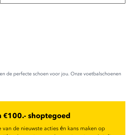
ebben de perfecte schoen voor jou. Onze voetbalschoenen
n €100.- shoptegoed
e van de nieuwste acties én kans maken op