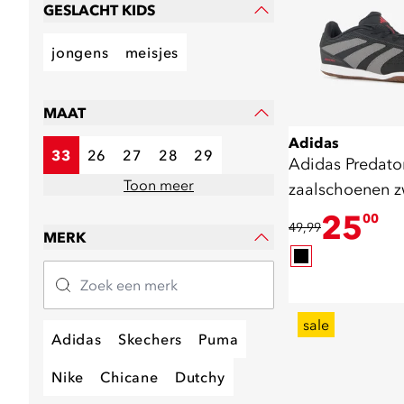
GESLACHT KIDS
jongens
meisjes
MAAT
Adidas
33
26
27
28
29
Adidas Predator
Toon meer
zaalschoenen z
25
00
49,99
MERK
sale
Adidas
Skechers
Puma
Nike
Chicane
Dutchy