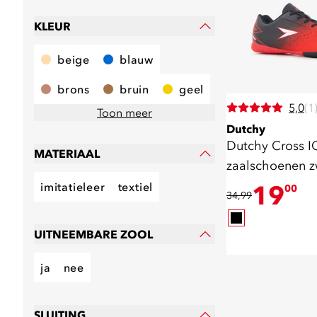
KLEUR
beige
blauw
brons
bruin
geel
5,0
(1
Toon meer
Dutchy
Dutchy Cross I
MATERIAAL
zaalschoenen z
imitatieleer
textiel
19
00
34,99
UITNEEMBARE ZOOL
ja
nee
SLUITING