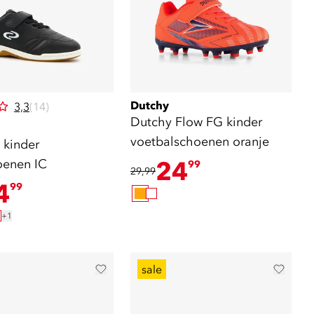
Dutchy
3,3
(14)
Dutchy Flow FG kinder
voetbalschoenen oranje
 kinder
oenen IC
24
99
29,99
4
99
+1
sale