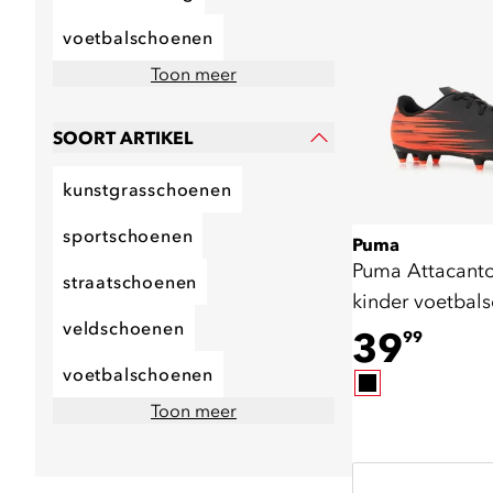
voetbalschoenen
Toon meer
SOORT ARTIKEL
kunstgrasschoenen
sportschoenen
Puma
Puma Attacanto
straatschoenen
kinder voetbal
veldschoenen
zwart oranje
39
99
voetbalschoenen
Toon meer