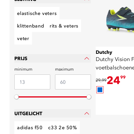
elastische veters
klittenband
rits & veters
veter
Dutchy
PRIJS
Dutchy Vision 
voetbalschoen
minimum
maximum
geel
24
99
29,99
UITGELICHT
adidas f50
c33 2e 50%