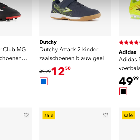
Dutchy
or Club MG
Dutchy Attack 2 kinder
Adidas
schoenen
zaalschoenen blauw geel
Adidas 
12
voetbal
50
29,99
49
99
sale
sale