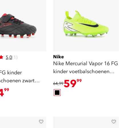
Nike
5,0
(1)
Nike Mercurial Vapor 16 FG
kinder voetbalschoenen
FG kinder
groen
schoenen zwart
59
99
64,99
4
99