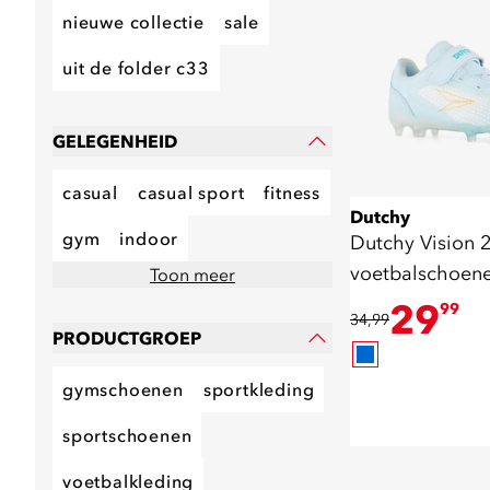
nieuwe collectie
sale
uit de folder c33
GELEGENHEID
casual
casual sport
fitness
Dutchy
gym
indoor
Dutchy Vision 2
voetbalschoen
Toon meer
lichtblauw
29
99
34,99
PRODUCTGROEP
gymschoenen
sportkleding
sportschoenen
voetbalkleding