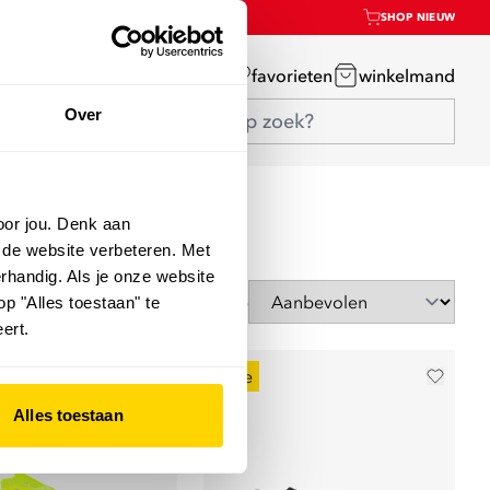
SHOP NIEUW
mijn account
favorieten
winkelmand
Over
oor jou. Denk aan
 de website verbeteren. Met
rhandig. Als je onze website
Sorteer op
op "Alles toestaan" te
ert.
sale
Alles toestaan