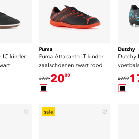
Puma
Dutchy
 IC kinder
Puma Attacanto IT kinder
Dutchy 
wart
zaalschoenen zwart rood
voetbal
blauw
20
1
00
39,99
29,99
sale