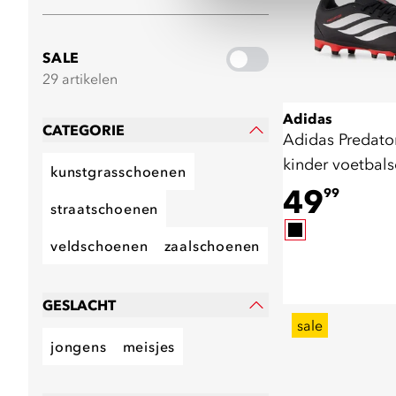
SALE
29 artikelen
Adidas
CATEGORIE
Adidas Predat
kinder voetbal
kunstgrasschoenen
zwart rood
49
99
straatschoenen
veldschoenen
zaalschoenen
GESLACHT
sale
jongens
meisjes