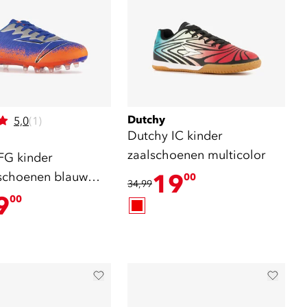
Dutchy
5,0
(1)
Dutchy IC kinder
zaalschoenen multicolor
FG kinder
schoenen blauw
19
00
34,99
9
00