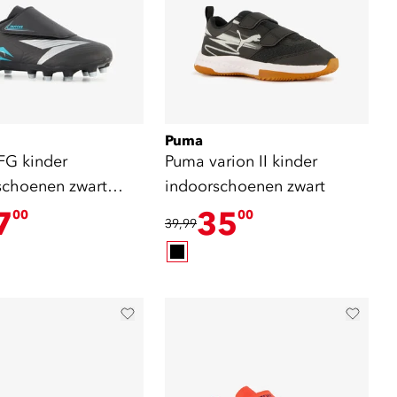
Puma
FG kinder
Puma varion II kinder
schoenen zwart
indoorschoenen zwart
7
35
00
00
39,99