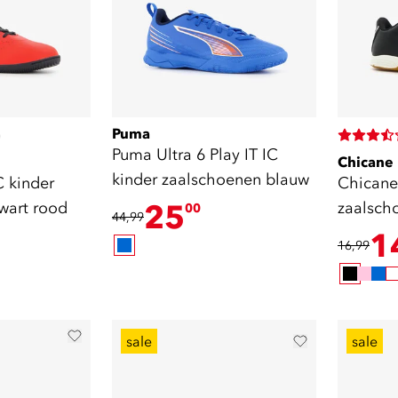
Puma
)
Puma Ultra 6 Play IT IC
Chicane
kinder zaalschoenen blauw
C kinder
Chicane
wart rood
25
zaalsch
00
44,99
1
16,99
sale
sale