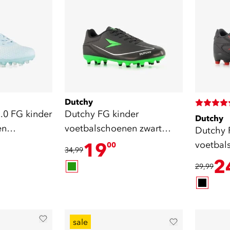
Dutchy
.0 FG kinder
Dutchy FG kinder
Dutchy
en
voetbalschoenen zwart
Dutchy 
groen
19
voetbal
00
34,99
rood
2
29,99
sale