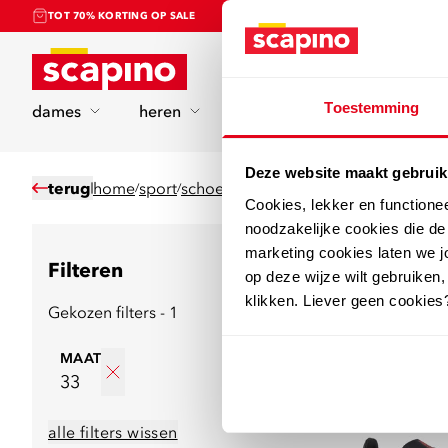
TOT 70% KORTING OP SALE
Home
Toestemming
dames
heren
kinderen
sport
Deze website maakt gebruik
terug
home
sport
schoenen
voetbalschoenen
/
/
/
Cookies, lekker en functione
noodzakelijke cookies die d
marketing cookies laten we jo
Filteren
96
producten
op deze wijze wilt gebruiken,
klikken. Liever geen cookies
Gekozen filters - 1
Nieuw
MAAT
33
alle filters wissen