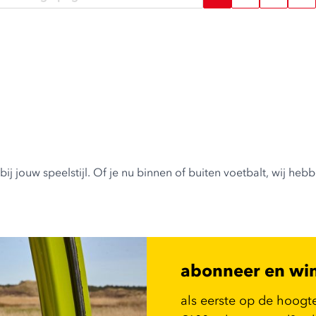
ij jouw speelstijl. Of je nu binnen of buiten voetbalt, wij h
abonneer en wi
als eerste op de hoogt