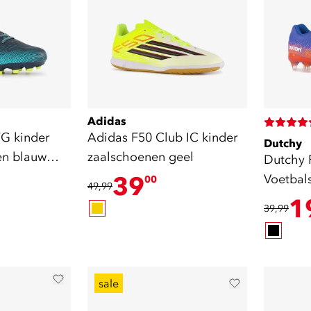
Adidas
FG kinder
Adidas F50 Club IC kinder
Dutchy
en blauw
zaalschoenen geel
Dutchy 
39
Voetbal
00
49,99
oranje
1
39,99
sale