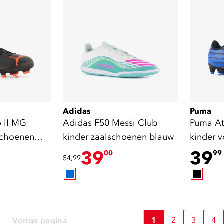
Adidas
Puma
 II MG
Adidas F50 Messi Club
Puma At
schoenen
kinder zaalschoenen blauw
kinder 
zwart b
39
39
00
99
54,99
1
2
3
4
Vorige pagina