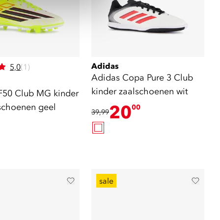
Adidas
5,0
(1)
Adidas Copa Pure 3 Club
kinder zaalschoenen wit
F50 Club MG kinder
schoenen geel
20
00
39,99
sale