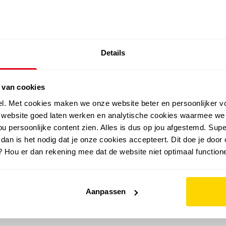
SALE: LAATSTE KANS!
Details
outdoor
zomer
merken
folder
sale
 van cookies
el. Met cookies maken we onze website beter en persoonlijker v
e website goed laten werken en analytische cookies waarmee we
u persoonlijke content zien. Alles is dus op jou afgestemd. Supe
 dan is het nodig dat je onze cookies accepteert. Dit doe je door 
? Hou er dan rekening mee dat de website niet optimaal functione
Aanpassen