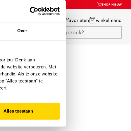
SHOP NIEUW
mijn account
favorieten
winkelmand
Over
oor jou. Denk aan
 de website verbeteren. Met
rhandig. Als je onze website
op "Alles toestaan" te
ert.
Alles toestaan