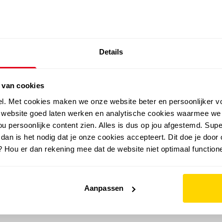
SALE: LAATSTE KANS!
Details
outdoor
zomer
merken
folder
sale
 van cookies
el. Met cookies maken we onze website beter en persoonlijker v
e website goed laten werken en analytische cookies waarmee we
u persoonlijke content zien. Alles is dus op jou afgestemd. Supe
 dan is het nodig dat je onze cookies accepteert. Dit doe je door 
? Hou er dan rekening mee dat de website niet optimaal functione
Aanpassen