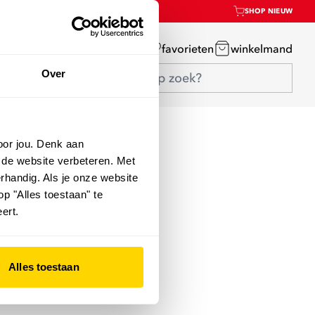
SHOP NIEUW
mijn account
favorieten
winkelmand
Over
oor jou. Denk aan
 de website verbeteren. Met
rhandig. Als je onze website
op "Alles toestaan" te
ert.
Alles toestaan