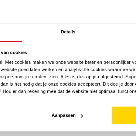
SALE: LAATSTE KANS!
Details
outdoor
zomer
merken
folder
sale
 van cookies
el. Met cookies maken we onze website beter en persoonlijker v
e website goed laten werken en analytische cookies waarmee we
u persoonlijke content zien. Alles is dus op jou afgestemd. Supe
 dan is het nodig dat je onze cookies accepteert. Dit doe je door 
? Hou er dan rekening mee dat de website niet optimaal functione
Aanpassen