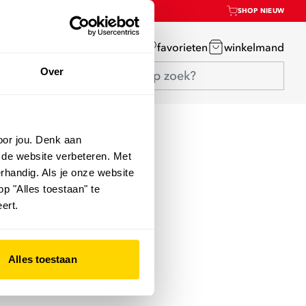
SHOP NIEUW
mijn account
favorieten
winkelmand
Over
oor jou. Denk aan
 de website verbeteren. Met
rhandig. Als je onze website
op "Alles toestaan" te
ert.
Alles toestaan