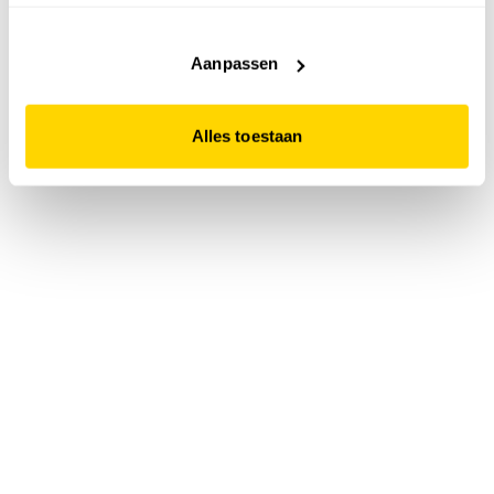
accepteert. Dit doe je door op "Alles toestaan" te klikken.
Liever geen cookies? Hou er dan rekening mee dat de
website niet optimaal functioneert.
Aanpassen
Alles toestaan