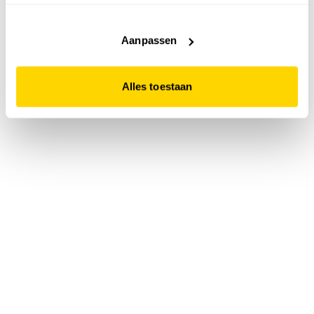
accepteert. Dit doe je door op "Alles toestaan" te klikken.
Liever geen cookies? Hou er dan rekening mee dat de
website niet optimaal functioneert.
Aanpassen
Alles toestaan