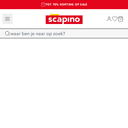
TOT 70% KORTING OP SALE
SALE: LAATSTE KANS!
SHOP NIEUW
Home