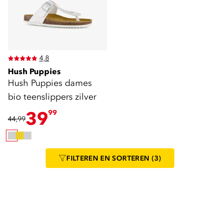
4,8
Hush Puppies
Hush Puppies dames
bio teenslippers zilver
39
99
44,99
FILTEREN
EN SORTEREN
(3)