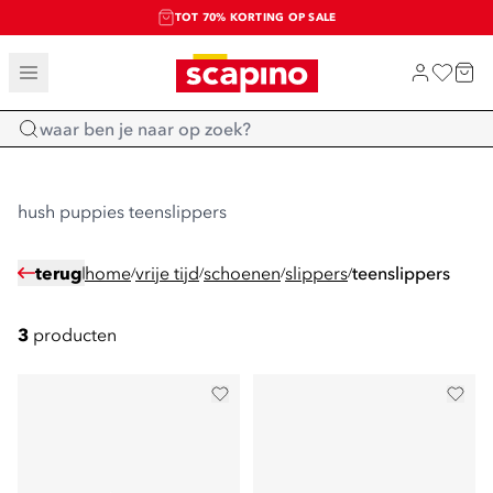
TOT 70% KORTING OP SALE
SALE: LAATSTE KANS!
SHOP NIEUW
Home
hush puppies teenslippers
terug
home
vrije tijd
schoenen
slippers
teenslippers
/
/
/
/
3
producten