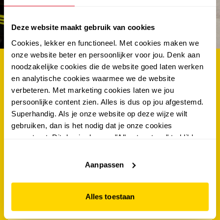
abonneer en win €100.-
shoptegoed
Deze website maakt gebruik van cookies
Cookies, lekker en functioneel. Met cookies maken we
onze website beter en persoonlijker voor jou. Denk aan
noodzakelijke cookies die de website goed laten werken
als eerste op de hoogte van de nieuwste acties én
en analytische cookies waarmee we de website
kans maken op €100.- shoptegoed? schrijf je dan
verbeteren. Met marketing cookies laten we jou
nu in voor de scapino nieuwsbrief!
persoonlijke content zien. Alles is dus op jou afgestemd.
Superhandig. Als je onze website op deze wijze wilt
gebruiken, dan is het nodig dat je onze cookies
voornaam
*
accepteert. Dit doe je door op "Alles toestaan" te klikken.
Liever geen cookies? Hou er dan rekening mee dat de
tussenvoegsel
website niet optimaal functioneert.
Aanpassen
achternaam
*
Alles toestaan
e-mailadres
*