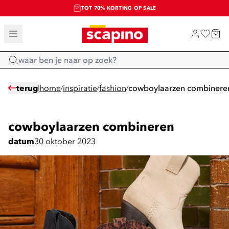
TOT 70% KORTING OP SALE
SALE: LAATSTE KANS!
SHOP NIEUW
Home
terug
home
inspiratie
fashion
cowboylaarzen combinere
/
/
/
cowboylaarzen combineren
datum
30 oktober 2023