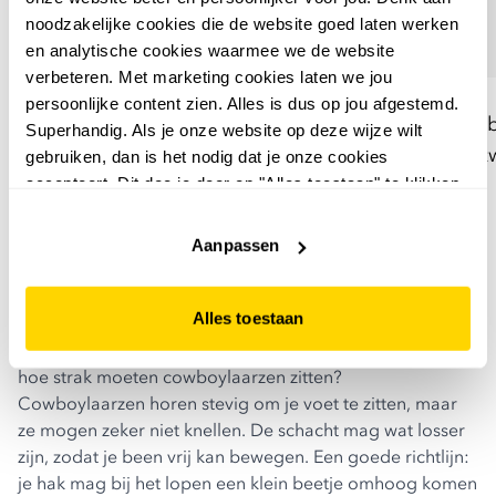
noodzakelijke cookies die de website goed laten werken
en analytische cookies waarmee we de website
verbeteren. Met marketing cookies laten we jou
TwoDay
TwoDay
persoonlijke content zien. Alles is dus op jou afgestemd.
TwoDay dames blouse met
TwoDay dames flared 
Superhandig. Als je onze website op deze wijze wilt
borduursels zwart beige
met tribal print bruin z
gebruiken, dan is het nodig dat je onze cookies
accepteert. Dit doe je door op "Alles toestaan" te klikken.
7
00
12
50
22,99
29,99
Liever geen cookies? Hou er dan rekening mee dat de
website niet optimaal functioneert.
Aanpassen
Alles toestaan
hoe strak moeten cowboylaarzen zitten?
Cowboylaarzen horen stevig om je voet te zitten, maar
ze mogen zeker niet knellen. De schacht mag wat losser
zijn, zodat je been vrij kan bewegen. Een goede richtlijn:
je hak mag bij het lopen een klein beetje omhoog komen