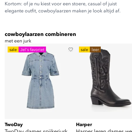
Kortom: of je nu kiest voor een stoere, casual of juist
elegante outfit, cowboylaarzen maken je look altijd af.
cowboylaarzen combineren
met een jurk
sale
Jel's favoriet
sale
leer
TwoDay
Harper
TwoDay dames spijkerjurk
Harper leren dames we