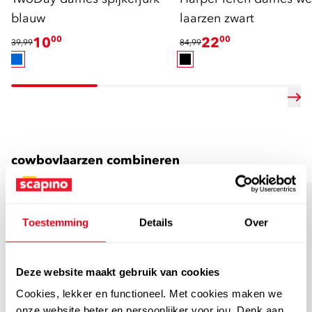
blauw
laarzen zwart
10
00
22
00
39,99
84,99
cowboylaarzen combineren
met een broek
sale
sale
Toestemming
Details
Over
Deze website maakt gebruik van cookies
Cookies, lekker en functioneel. Met cookies maken we
onze website beter en persoonlijker voor jou. Denk aan