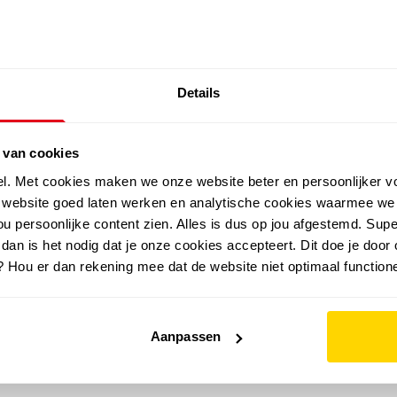
SALE: LAATSTE KANS!
Details
outdoor
zomer
merken
folder
sale
 van cookies
el. Met cookies maken we onze website beter en persoonlijker v
e website goed laten werken en analytische cookies waarmee we
u persoonlijke content zien. Alles is dus op jou afgestemd. Supe
 dan is het nodig dat je onze cookies accepteert. Dit doe je door 
? Hou er dan rekening mee dat de website niet optimaal functione
Aanpassen