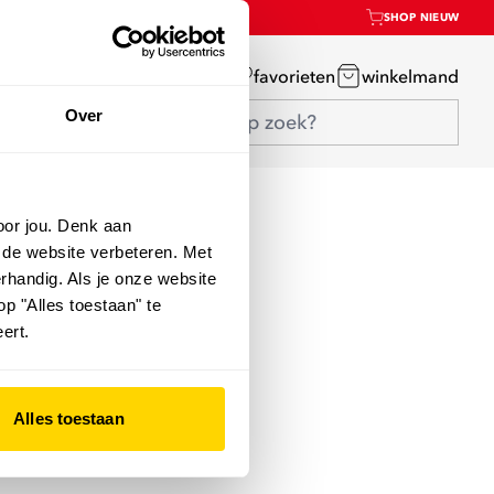
SHOP NIEUW
mijn account
favorieten
winkelmand
Over
oor jou. Denk aan
 de website verbeteren. Met
rhandig. Als je onze website
op "Alles toestaan" te
ert.
Alles toestaan