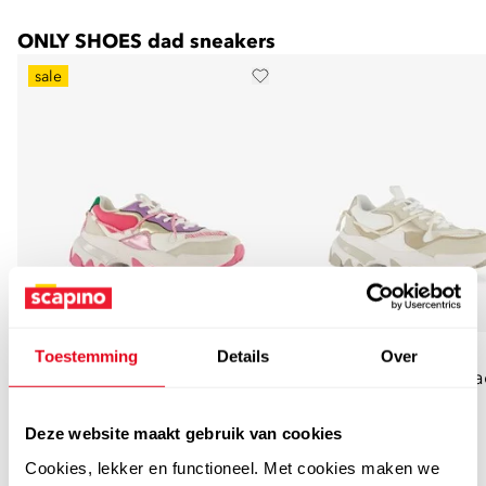
ONLY SHOES dad sneakers
sale
Only Shoes
Only Shoes
Toestemming
Details
Over
ONLY Shoes dames dad
ONLY Shoes dames da
sneakers met roze zool
sneakers beige
Deze website maakt gebruik van cookies
19
00
19
00
59,99
59,99
Cookies, lekker en functioneel. Met cookies maken we