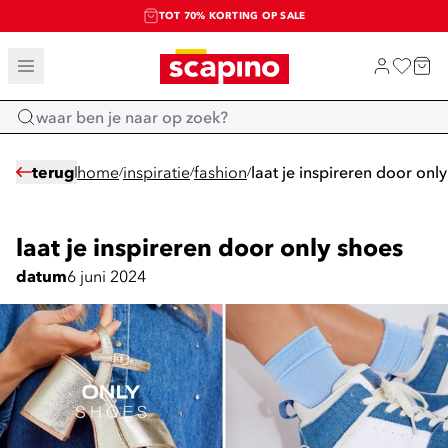
TOT 70% KORTING OP SALE
SALE: LAATSTE KANS!
SHOP NIEUW
Home
terug
home
inspiratie
fashion
laat je inspireren door onl
/
/
/
laat je inspireren door only shoes
datum
6 juni 2024