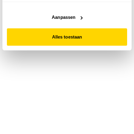
accepteert. Dit doe je door op "Alles toestaan" te klikken.
Liever geen cookies? Hou er dan rekening mee dat de
website niet optimaal functioneert.
Aanpassen
Alles toestaan