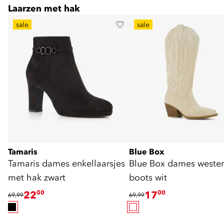
Laarzen met hak
sale
sale
Tamaris
Blue Box
Tamaris dames enkellaarsjes
Blue Box dames weste
met hak zwart
boots wit
22
00
17
00
69,99
69,99