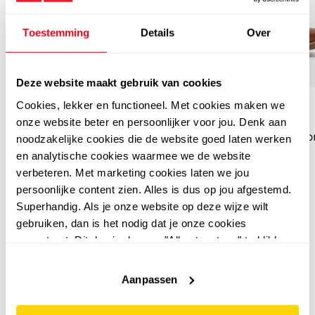
Toestemming
Details
Over
Deze website maakt gebruik van cookies
Blue Box
Blue Box
Cookies, lekker en functioneel. Met cookies maken we
Blue Box dames
Blue Box dames
onze website beter en persoonlijker voor jou. Denk aan
enkellaarsjes zwart
enkellaarsjes cognac b
noodzakelijke cookies die de website goed laten werken
en analytische cookies waarmee we de website
12
50
12
50
49,99
49,99
verbeteren. Met marketing cookies laten we jou
persoonlijke content zien. Alles is dus op jou afgestemd.
Superhandig. Als je onze website op deze wijze wilt
gebruiken, dan is het nodig dat je onze cookies
accepteert. Dit doe je door op "Alles toestaan" te klikken.
Liever geen cookies? Hou er dan rekening mee dat de
website niet optimaal functioneert.
Aanpassen