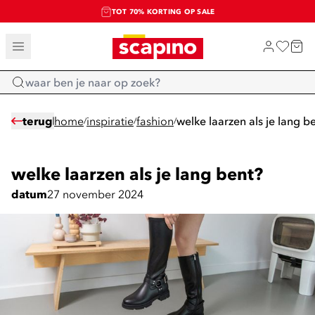
TOT 70% KORTING OP SALE
SHOP NIEUW
Home
terug
home
inspiratie
fashion
welke laarzen als je lang b
/
/
/
welke laarzen als je lang bent?
datum
27 november 2024