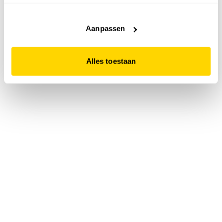
accepteert. Dit doe je door op "Alles toestaan" te klikken.
Liever geen cookies? Hou er dan rekening mee dat de
website niet optimaal functioneert.
Aanpassen
Alles toestaan