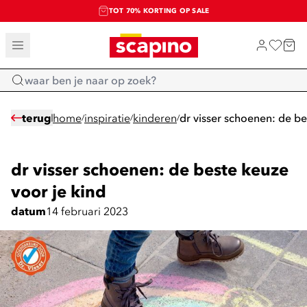
TOT 70% KORTING OP SALE
SALE: LAATSTE KANS!
SHOP NIEUW
Home
terug
home
inspiratie
kinderen
dr visser schoenen: de be
/
/
/
dr visser schoenen: de beste keuze
voor je kind
datum
14 februari 2023