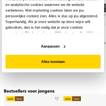
en analytische cookies waarmee we de website
verbeteren. Met marketing cookies laten we jou
persoonlijke content zien. Alles is dus op jou afgestemd.
Superhandig. Als je onze website op deze wijze wilt
gebruiken, dan is het nodig dat je onze cookies
TwoDay
TwoDay
accepteert. Dit doe je door op "Alles toestaan" te klikken.
TwoDay leren meisjes
TwoDay leren meisjes
Liever geen cookies? Hou er dan rekening mee dat de
veterboots goud glitters
veterboots zwart met h
website niet optimaal functioneert.
Aanpassen
12
50
12
50
44,99
44,99
Alles toestaan
Bestsellers voor jongens
sale
leer
sale
leer