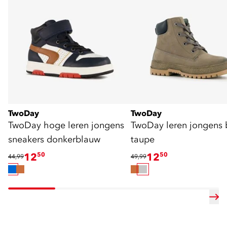
TwoDay
TwoDay
TwoDay hoge leren jongens
TwoDay leren jongens 
sneakers donkerblauw
taupe
12
50
12
50
44,99
49,99