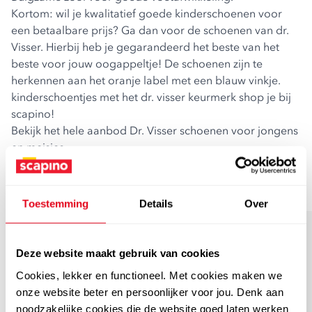
Kortom: wil je kwalitatief goede kinderschoenen voor
een betaalbare prijs? Ga dan voor de schoenen van dr.
Visser. Hierbij heb je gegarandeerd het beste van het
beste voor jouw oogappeltje! De schoenen zijn te
herkennen aan het oranje label met een blauw vinkje.
kinderschoentjes met het dr. visser keurmerk shop je bij
scapino!
Bekijk het hele aanbod
Dr. Visser schoenen
voor jongens
en meisjes.
Bestsellers voor meisjes
Toestemming
Details
Over
sale
leer
sale
leer
Deze website maakt gebruik van cookies
Cookies, lekker en functioneel. Met cookies maken we
onze website beter en persoonlijker voor jou. Denk aan
noodzakelijke cookies die de website goed laten werken