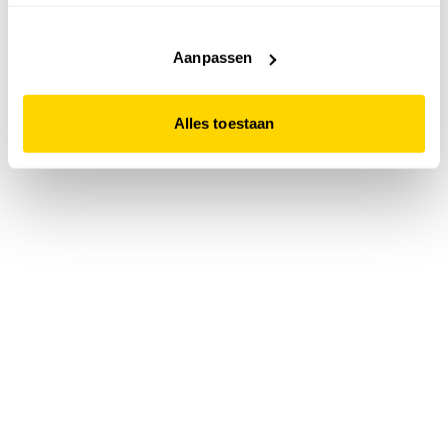
accepteert. Dit doe je door op "Alles toestaan" te klikken.
Liever geen cookies? Hou er dan rekening mee dat de
website niet optimaal functioneert.
Aanpassen
Alles toestaan