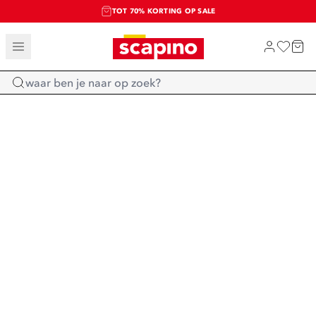
TOT 70% KORTING OP SALE
SALE: LAATSTE KANS!
SHOP NIEUW
Home