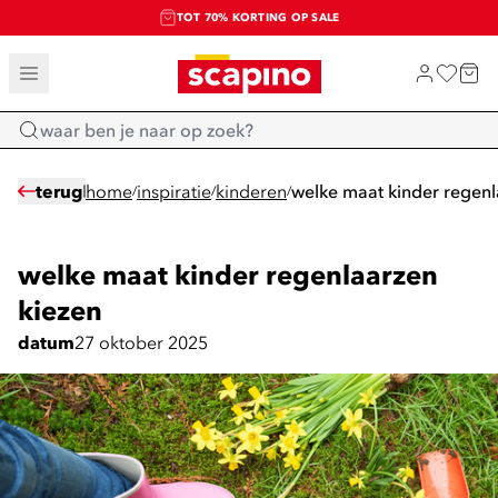
TOT 70% KORTING OP SALE
SALE: LAATSTE KANS!
SHOP NIEUW
Home
terug
home
inspiratie
kinderen
welke maat kinder regenl
/
/
/
welke maat kinder regenlaarzen
kiezen
datum
27 oktober 2025