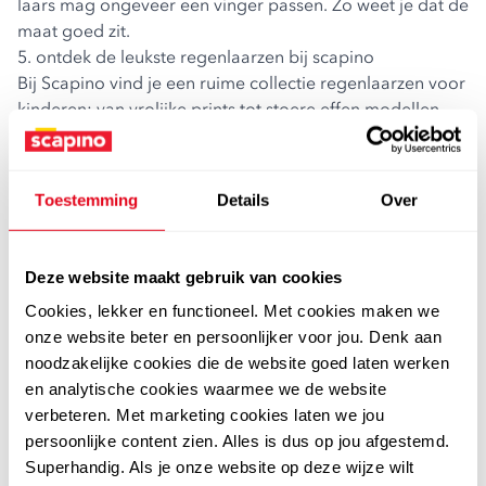
laars mag ongeveer een vinger passen. Zo weet je dat de
maat goed zit.
5. ontdek de leukste regenlaarzen bij scapino
Bij Scapino vind je een ruime collectie
regenlaarzen voor
kinderen
: van vrolijke prints tot stoere effen modellen.
Perfect voor school, buiten spelen of een boswandeling
met de familie.
Of je nu op zoek bent naar laarzen van Mountain Peak,
Toestemming
Details
Over
Dunlop of de favoriete TV-held van je kind; er is altijd wel
een paar dat past!
de juiste maat regenlaarzen voor je kind
Deze website maakt gebruik van cookies
De juiste maat regenlaarzen kiezen hoeft niet lastig te
Cookies, lekker en functioneel. Met cookies maken we
zijn. Meet de voeten van je kind goed op, houd wat
onze website beter en persoonlijker voor jou. Denk aan
groeiruimte over en let op pasvorm en draagcomfort. Zo
noodzakelijke cookies die de website goed laten werken
voorkom je ongemak én blijven de voeten droog, wat
en analytische cookies waarmee we de website
het weer ook doet.
verbeteren. Met marketing cookies laten we jou
persoonlijke content zien. Alles is dus op jou afgestemd.
Superhandig. Als je onze website op deze wijze wilt
de leukste regenlaarzen