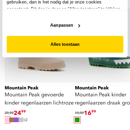
gebruiken, dan is het nodig dat je onze cookies
voor kinderen
accepteert. Dit doe je door op "Alles toestaan" te klikken.
Liever geen cookies? Hou er dan rekening mee dat de
website niet optimaal functioneert.
Aanpassen
Alles toestaan
Mountain Peak
Mountain Peak
Mountain Peak gevoerde
Mountain Peak kinder
kinder regenlaarzen lichtroze
regenlaarzen draak gr
24
99
16
99
29,99
19,99
+2