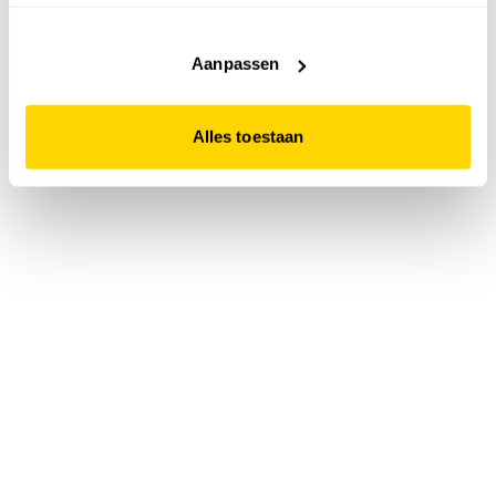
accepteert. Dit doe je door op "Alles toestaan" te klikken.
Liever geen cookies? Hou er dan rekening mee dat de
website niet optimaal functioneert.
Aanpassen
Alles toestaan