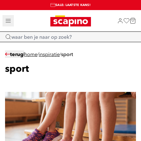
SHOP NIEUW
TOT 70% KORTING OP SALE
SALE: LAATSTE KANS!
Home
terug
home
inspiratie
sport
/
/
sport