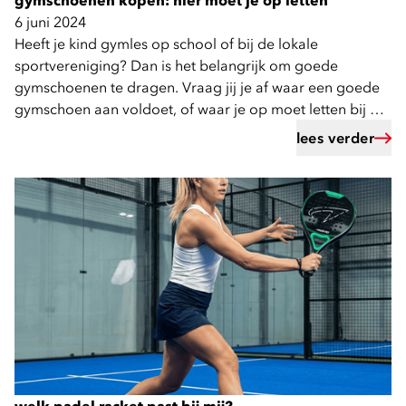
gymschoenen kopen: hier moet je op letten
6 juni 2024
Heeft je kind gymles op school of bij de lokale
sportvereniging? Dan is het belangrijk om goede
gymschoenen te dragen. Vraag jij je af waar een goede
gymschoen aan voldoet, of waar je op moet letten bij het
passen en kopen van gymschoenen? Wij vertellen je er
lees verder
alles over in onze blog!