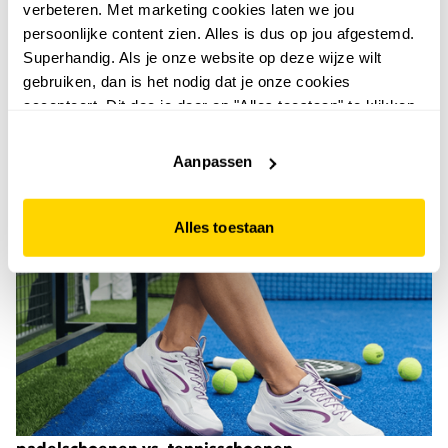
recco®systeem: wat is het en hoe werkt het?
verbeteren. Met marketing cookies laten we jou
30 november 2024
persoonlijke content zien. Alles is dus op jou afgestemd.
De RECCO®-technologie zorgt ervoor dat je vindbaar
Superhandig. Als je onze website op deze wijze wilt
bent voor professionele reddingswerkers. Bijvoorbeeld
gebruiken, dan is het nodig dat je onze cookies
in geval een lawine of wanneer je verdwaald bent. Zo
accepteert. Dit doe je door op "Alles toestaan" te klikken.
kun jij met een veilig gevoel op wintersport. We vertellen
Liever geen cookies? Hou er dan rekening mee dat de
je er alles over in dit blog!
lees verder
website niet optimaal functioneert.
Aanpassen
Alles toestaan