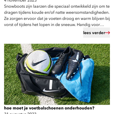
4 november 2023
Snowboots zijn laarzen die speciaal ontwikkeld zijn om te
dragen tijdens koude en/of natte weersomstandigheden.
Ze zorgen ervoor dat je voeten droog en warm blijven bij
vorst of tijdens het lopen in de sneeuw. Handig voor
koude dagen in Nederland, maar ook geschikt voor op
lees verder
wintersport!
hoe moet je voetbalschoenen onderhouden?