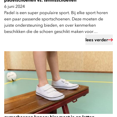
padelschoenen vs. tennisschoenen
6 juni 2024
Padel is een super populaire sport. Bij elke sport horen
een paar passende sportschoenen. Deze moeten de
juiste ondersteuning bieden, en over kenmerken
beschikken die de schoen geschikt maken voor
desbetreffende activiteit. Gezien tennis en padel qua spel
lees verder
erg op elkaar lijken, zowel qua uiterlijk als kenmerken,
vragen mensen zich vaak af of er verschil zit tussen
padelschoenen en tennisschoenen, en wat deze
verschillen dan zijn.