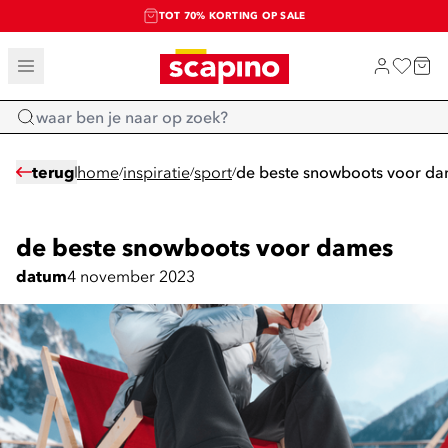
TOT 70% KORTING OP SALE
SALE: LAATSTE KANS!
SHOP NIEUW
Home
terug
home
inspiratie
sport
de beste snowboots voor d
/
/
/
de beste snowboots voor dames
datum
4 november 2023