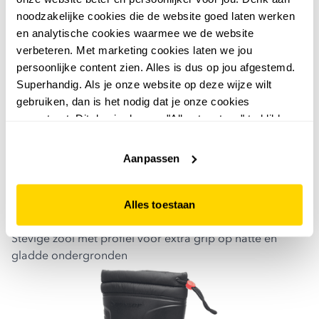
noodzakelijke cookies die de website goed laten werken
4. dunlop blizzard thermo sneeuwlaarzen
en analytische cookies waarmee we de website
Deze Dunlop Blizzard laarzen zijn perfect voor écht nat
verbeteren. Met marketing cookies laten we jou
en winters weer. Ze combineren bescherming tegen
persoonlijke content zien. Alles is dus op jou afgestemd.
regen en sneeuw met extra warmte, waardoor ze ideaal
Superhandig. Als je onze website op deze wijze wilt
zijn voor wisselende winterse omstandigheden.
gebruiken, dan is het nodig dat je onze cookies
waarom een goede keuze?
accepteert. Dit doe je door op "Alles toestaan" te klikken.
Thermo-voering houdt je voeten warm bij koude en natte
Liever geen cookies? Hou er dan rekening mee dat de
dagen
website niet optimaal functioneert.
Aanpassen
Volledig waterdicht materiaal beschermt tegen regen,
sneeuw en modder
Hoge schacht voorkomt dat water en sneeuw
Alles toestaan
gemakkelijk naar binnen komen
Stevige zool met profiel voor extra grip op natte en
gladde ondergronden