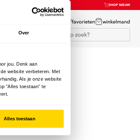
SHOP NIEUW
mijn account
favorieten
winkelmand
Over
oor jou. Denk aan
 de website verbeteren. Met
rhandig. Als je onze website
op "Alles toestaan" te
ert.
Alles toestaan