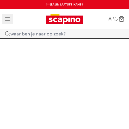
SALE: LAATSTE KANS!
TOT 70% KORTING OP SALE
SHOP NIEUW
Home