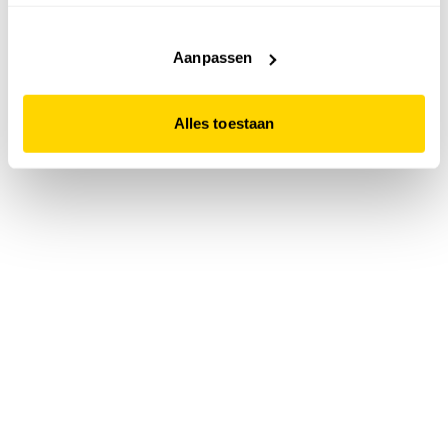
accepteert. Dit doe je door op "Alles toestaan" te klikken.
Liever geen cookies? Hou er dan rekening mee dat de
website niet optimaal functioneert.
Aanpassen
Alles toestaan