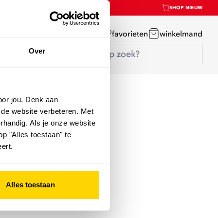
SHOP NIEUW
mijn account
favorieten
winkelmand
Over
oor jou. Denk aan
 de website verbeteren. Met
rhandig. Als je onze website
op "Alles toestaan" te
ert.
Alles toestaan