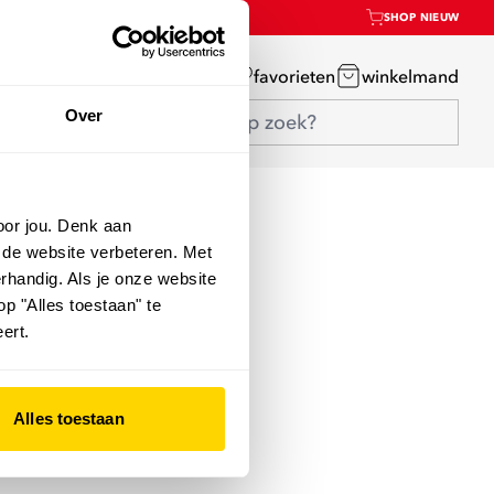
SHOP NIEUW
mijn account
favorieten
winkelmand
Over
oor jou. Denk aan
 de website verbeteren. Met
rhandig. Als je onze website
op "Alles toestaan" te
ert.
Alles toestaan