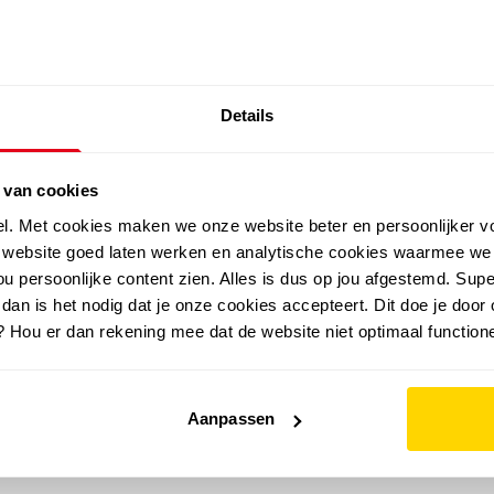
SALE: LAATSTE KANS!
Details
outdoor
zomer
merken
folder
sale
 van cookies
el. Met cookies maken we onze website beter en persoonlijker v
e website goed laten werken en analytische cookies waarmee we
u persoonlijke content zien. Alles is dus op jou afgestemd. Supe
 dan is het nodig dat je onze cookies accepteert. Dit doe je door 
? Hou er dan rekening mee dat de website niet optimaal functione
Aanpassen